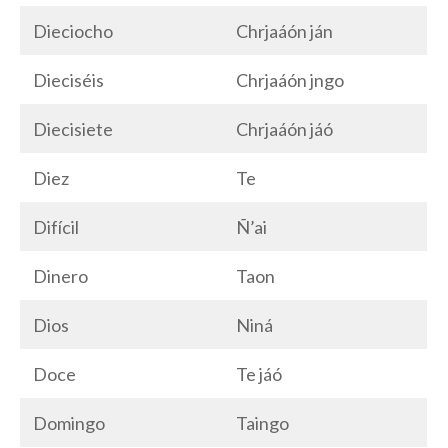
Dieciocho
Chrjaáón ján
Dieciséis
Chrjaáón jngo
Diecisiete
Chrjaáón jáó
Diez
Te
Difícil
Ñ’ai
Dinero
Taon
Dios
Niná
Doce
Te jáó
Domingo
Taingo