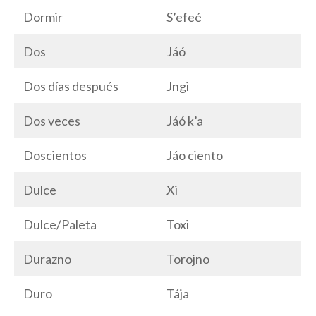
Dormir
S’efeé
Dos
Jáó
Dos días después
Jngi
Dos veces
Jáó k’a
Doscientos
Jáo ciento
Dulce
Xi
Dulce/Paleta
Toxi
Durazno
Torojno
Duro
Tája