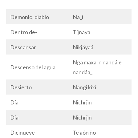
Demonio, diablo
Na_í
Dentro de-
Tíjnaya
Descansar
Nìkjáyaá
Nga maxa_n nandále
Descenso del agua
nandáa_
Desierto
Nangi kixí
Día
Nichrjin
Día
Nichrjin
Dicinueve
Te aón ño