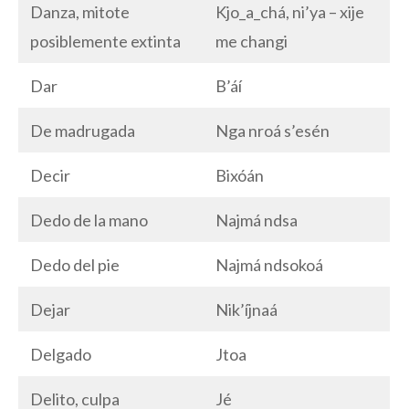
Danza, mitote
Kjo_a_chá, ni’ya – xije
posiblemente extinta
me changi
Dar
B’áí
De madrugada
Nga nroá s’esén
Decir
Bixóán
Dedo de la mano
Najmá ndsa
Dedo del pie
Najmá ndsokoá
Dejar
Nik’íjnaá
Delgado
Jtoa
Delito, culpa
Jé