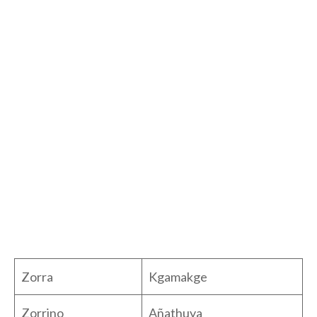
Zorra
Kgamakge
Zorrino
Añathuya