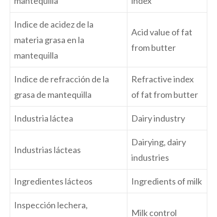
mantequilla
index
Indice de acidez de la
Acid value of fat
materia grasa en la
from butter
mantequilla
Indice de refracción de la
Refractive index
grasa de mantequilla
of fat from butter
Industria láctea
Dairy industry
Dairying, dairy
Industrias lácteas
industries
Ingredientes lácteos
Ingredients of milk
Inspección lechera,
Milk control