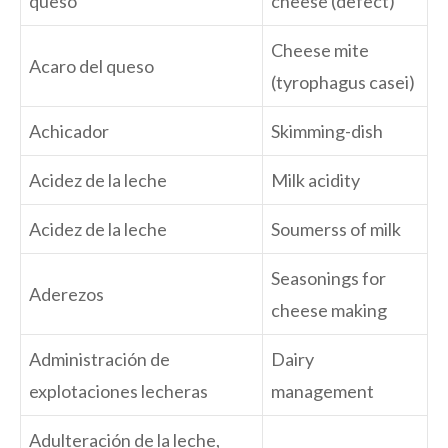
queso
cheese (defect)
Cheese mite
Acaro del queso
(tyrophagus casei)
Achicador
Skimming-dish
Acidez de la leche
Milk acidity
Acidez de la leche
Soumerss of milk
Seasonings for
Aderezos
cheese making
Administración de
Dairy
explotaciones lecheras
management
Adulteración de la leche,