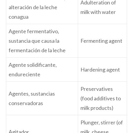
Adulteration of
alteración de la leche
milk with water
conagua
Agente fermentativo,
sustancia que causa la
Fermenting agent
fermentación de la leche
Agente solidificante,
Hardening agent
endureciente
Preservatives
Agentes, sustancias
(food additives to
conservadoras
milk products)
Plunger, stirrer (of
Agitador
milk, cheese,