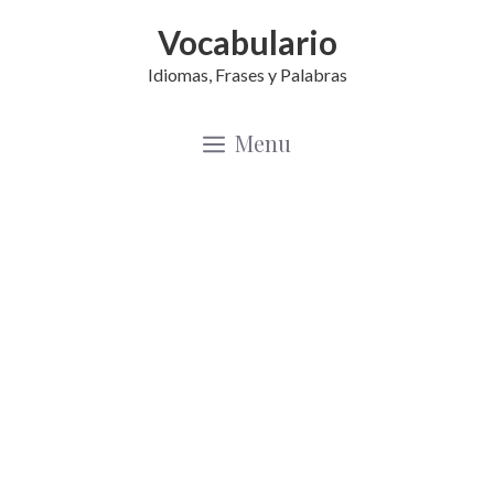
Saltar
Vocabulario
al
Idiomas, Frases y Palabras
contenido
Menu