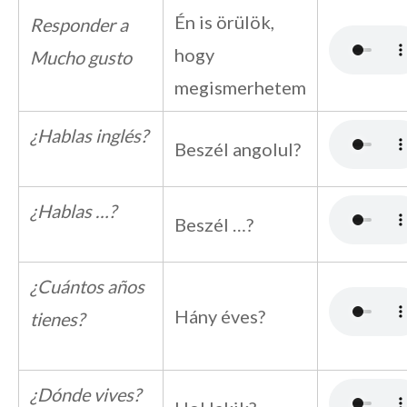
Én is örülök,
Responder a
hogy
Mucho gusto
megismerhetem
¿Hablas inglés?
Beszél angolul?
¿Hablas …?
Beszél …?
¿Cuántos años
Hány éves?
tienes?
¿Dónde vives?