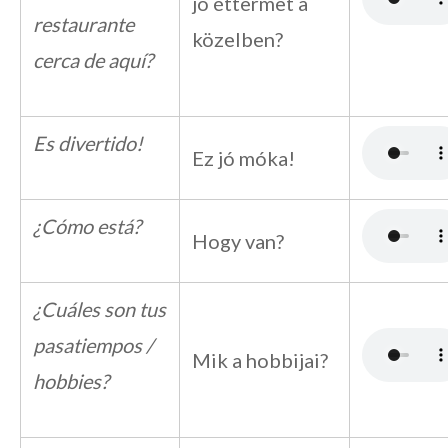
jó éttermet a
restaurante
közelben?
cerca de aquí?
Es divertido!
Ez jó móka!
¿Cómo está?
Hogy van?
¿Cuáles son tus
pasatiempos /
Mik a hobbijai?
hobbies?