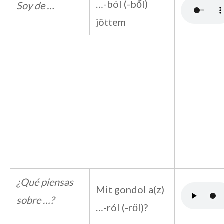
…-ból (-ből)
Soy de …
jöttem
¿Qué piensas
Mit gondol a(z)
sobre …?
…-ról (-ről)?