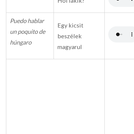
Hol lakik?
Puedo hablar
Egy kicsit
un poquito de
beszélek
húngaro
magyarul