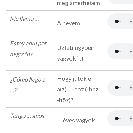
megismerhetem
Me llamo …
A nevem …
Estoy aquí por
Üzleti ügyben
negocios
vagyok itt
Hogy jutok el
¿Cómo llego a
a(z) …-hoz (-hez,
…?
-höz)?
Tengo … años
… éves vagyok