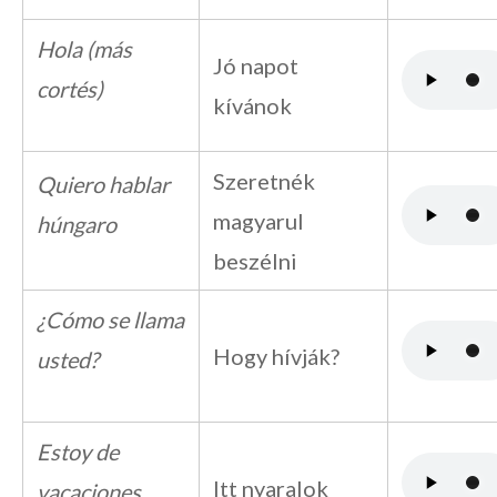
Hola (más
Jó napot
cortés)
kívánok
Szeretnék
Quiero hablar
magyarul
húngaro
beszélni
¿Cómo se llama
Hogy hívják?
usted?
Estoy de
Itt nyaralok
vacaciones