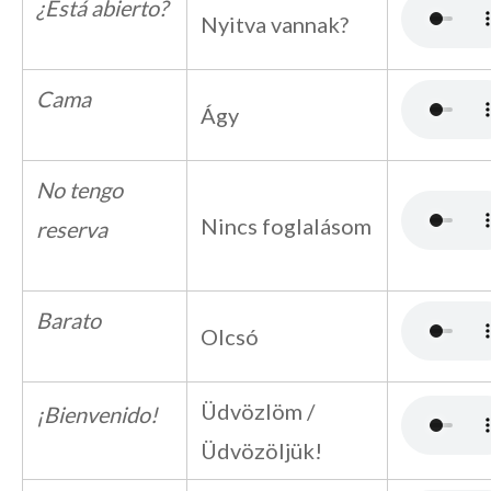
¿Está abierto?
Nyitva vannak?
Cama
Ágy
No tengo
Nincs foglalásom
reserva
Barato
Olcsó
Üdvözlöm /
¡Bienvenido!
Üdvözöljük!