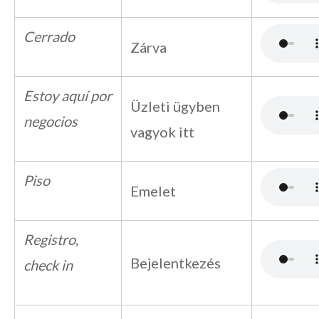
Cerrado
Zárva
Estoy aquí por
Üzleti ügyben
negocios
vagyok itt
Piso
Emelet
Registro,
Bejelentkezés
check in