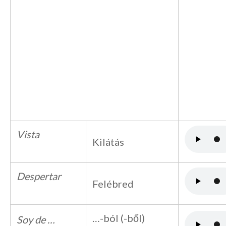
Vista
Kilátás
Despertar
Felébred
…-ból (-ből)
Soy de …