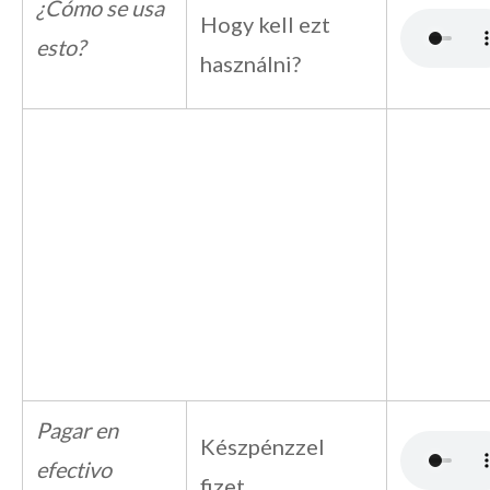
¿Cómo se usa
Hogy kell ezt
esto?
használni?
Pagar en
Készpénzzel
efectivo
fizet