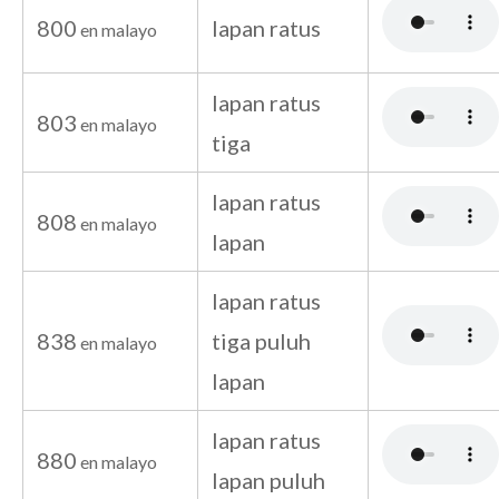
800
lapan ratus
en malayo
lapan ratus
803
en malayo
tiga
lapan ratus
808
en malayo
lapan
lapan ratus
838
tiga puluh
en malayo
lapan
lapan ratus
880
en malayo
lapan puluh