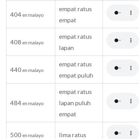
empat ratus
404
en malayo
empat
empat ratus
408
en malayo
lapan
empat ratus
440
en malayo
empat puluh
empat ratus
484
lapan puluh
en malayo
empat
500
lima ratus
en malayo