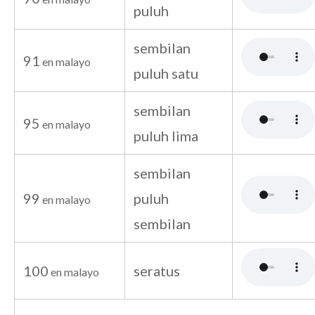
puluh
sembilan
91
en malayo
puluh satu
sembilan
95
en malayo
puluh lima
sembilan
99
puluh
en malayo
sembilan
100
seratus
en malayo