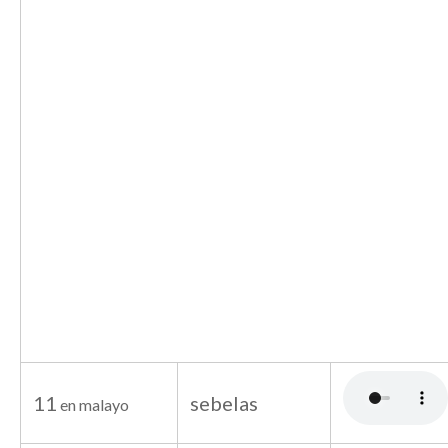
11
sebelas
en malayo