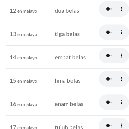
12
dua belas
en malayo
13
tiga belas
en malayo
14
empat belas
en malayo
15
lima belas
en malayo
16
enam belas
en malayo
17
tujuh belas
en malayo