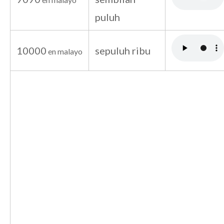
puluh
10000
sepuluh ribu
en malayo