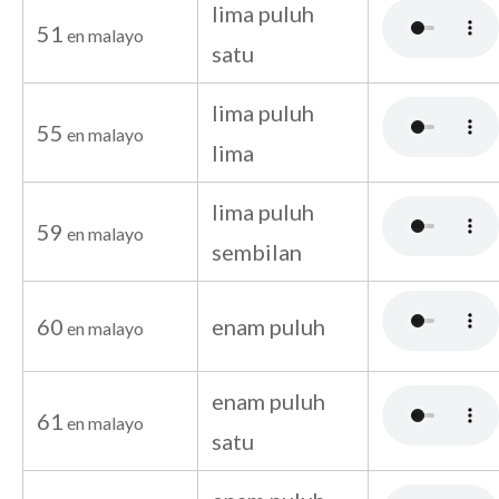
lima puluh
51
en malayo
satu
lima puluh
55
en malayo
lima
lima puluh
59
en malayo
sembilan
60
enam puluh
en malayo
enam puluh
61
en malayo
satu