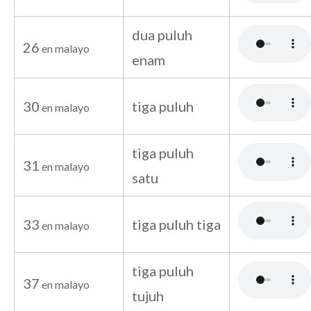
dua puluh
26
en malayo
enam
30
tiga puluh
en malayo
tiga puluh
31
en malayo
satu
33
tiga puluh tiga
en malayo
tiga puluh
37
en malayo
tujuh