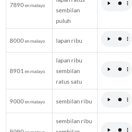
7890
en malayo
sembilan
puluh
8000
lapan ribu
en malayo
lapan ribu
8901
sembilan
en malayo
ratus satu
9000
sembilan ribu
en malayo
sembilan ribu
9090
sembilan
en malayo