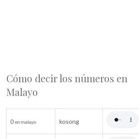
Cómo decir los números en
Malayo
0
kosong
en malayo