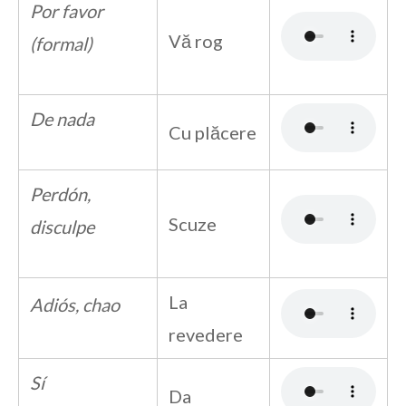
Por favor
Vă rog
(formal)
De nada
Cu plăcere
Perdón,
Scuze
disculpe
La
Adiós, chao
revedere
Sí
Da