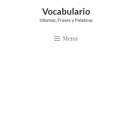
Saltar
Vocabulario
al
Idiomas, Frases y Palabras
contenido
Menu