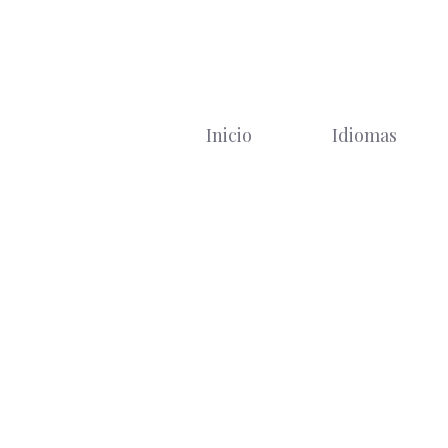
Saltar
al
contenido
Inicio
Idiomas