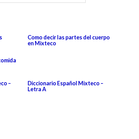
s
Como decir las partes del cuerpo
en Mixteco
 comida
eco –
Diccionario Español Mixteco –
Letra A