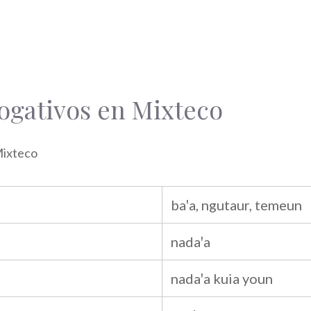
ogativos en Mixteco
Mixteco
baꞌa, ngutaur, temeun
nadaꞌa
nadaꞌa kuia youn