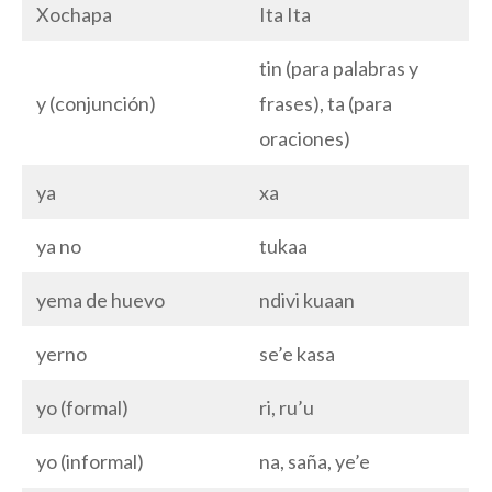
Xochapa
Ita Ita
tin (para palabras y
y (conjunción)
frases), ta (para
oraciones)
ya
xa
ya no
tukaa
yema de huevo
ndivi kuaan
yerno
se’e kasa
yo (formal)
ri, ru’u
yo (informal)
na, saña, ye’e