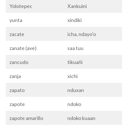
Yolotepec
Xankuini
yunta
xindiki
zacate
icha, ndayo’o
zanate (ave)
saa tuu
zancudo
tikuañi
zanja
xichi
zapato
nduxan
zapote
ndoko
zapote amarillo
ndoko kuaan