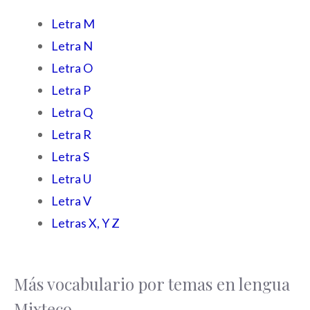
Letra M
Letra N
Letra O
Letra P
Letra Q
Letra R
Letra S
Letra U
Letra V
Letras X, Y Z
Más vocabulario por temas en lengua
Mixteco