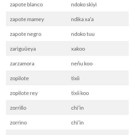
zapote blanco
ndoko skiyi
zapote mamey
ndika xa’a
zapote negro
ndoko tuu
zariguüeya
xakoo
zarzamora
neñu koo
zopilote
tixii
zopilote rey
tixii koo
zorrillo
chi’in
zorrino
chi’in