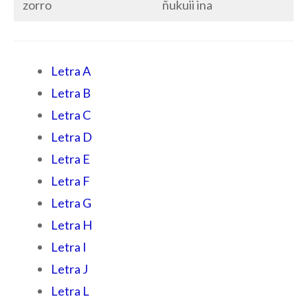
zorro
ñukuii ina
Letra A
Letra B
Letra C
Letra D
Letra E
Letra F
Letra G
Letra H
Letra I
Letra J
Letra L