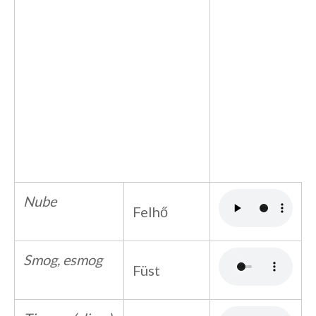
Nube
Felhő
Smog, esmog
Füst