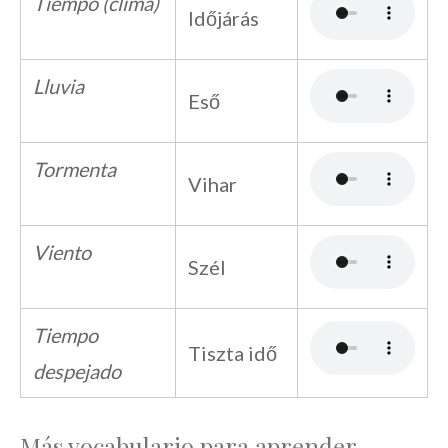
Tiempo (clima)
Időjárás
Lluvia
Eső
Tormenta
Vihar
Viento
Szél
Tiempo
Tiszta idő
despejado
Más vocabulario para aprender