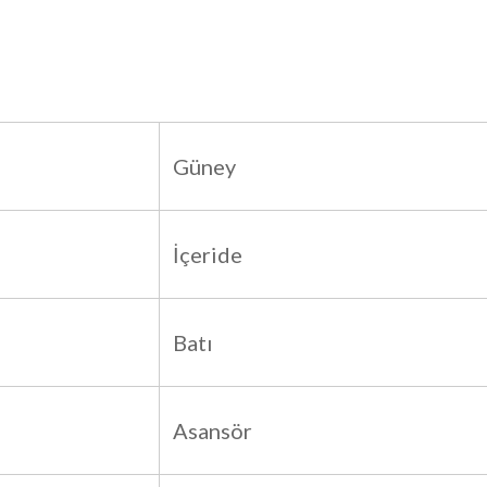
Güney
İçeride
Batı
Asansör