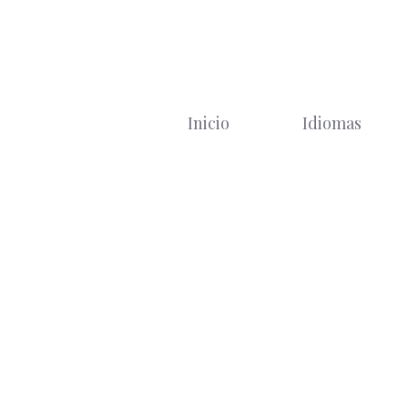
Saltar
al
contenido
Inicio
Idiomas