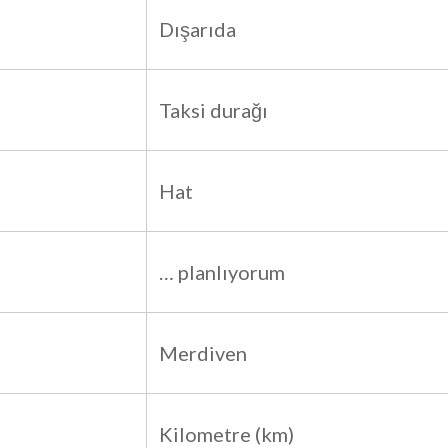
Dışarıda
Taksi durağı
Hat
… planlıyorum
Merdiven
Kilometre (km)