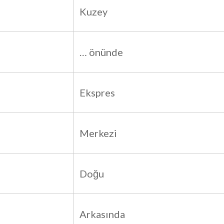
Kuzey
… önünde
Ekspres
Merkezi
Doğu
Arkasında