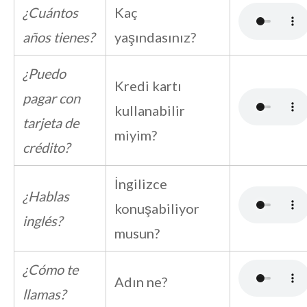
¿Cuántos
Kaç
años tienes?
yaşındasınız?
¿Puedo
Kredi kartı
pagar con
kullanabilir
tarjeta de
miyim?
crédito?
İngilizce
¿Hablas
konuşabiliyor
inglés?
musun?
¿Cómo te
Adın ne?
llamas?