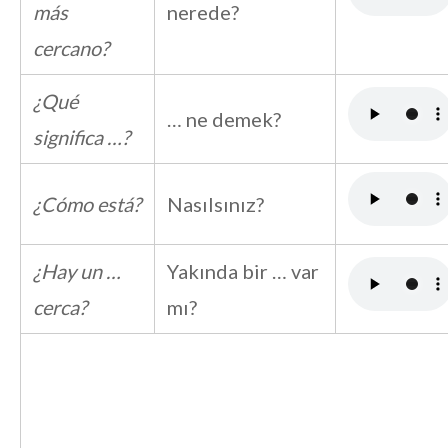
más
nerede?
cercano?
¿Qué
… ne demek?
significa …?
¿Cómo está?
Nasılsınız?
¿Hay un …
Yakında bir … var
cerca?
mı?