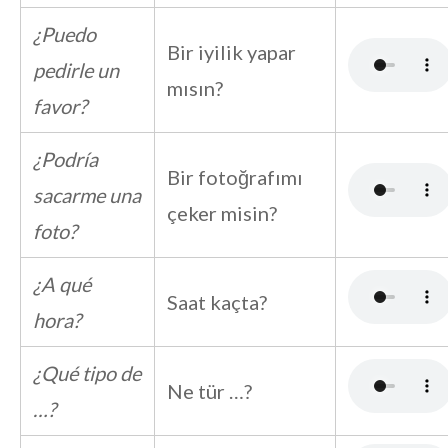
¿Puedo
Bir iyilik yapar
pedirle un
mısın?
favor?
¿Podría
Bir fotoğrafımı
sacarme una
çeker misin?
foto?
¿A qué
Saat kaçta?
hora?
¿Qué tipo de
Ne tür …?
…?