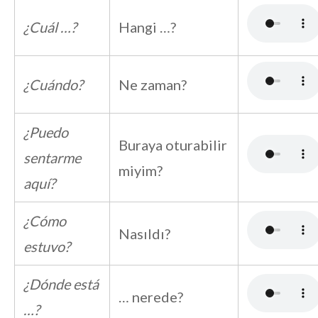
¿Cuál …?
Hangi …?
¿Cuándo?
Ne zaman?
¿Puedo
Buraya oturabilir
sentarme
miyim?
aquí?
¿Cómo
Nasıldı?
estuvo?
¿Dónde está
… nerede?
…?