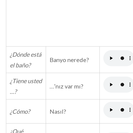
¿Dónde está
Banyo nerede?
el baño?
¿Tiene usted
…’nız var mı?
…?
¿Cómo?
Nasıl?
¿Qué