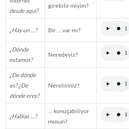
Internet
girebilir miyim?
desde aquí?
¿Hay un …?
Bir … var mı?
¿Dónde
Neredeyiz?
estamos?
¿De dónde
es? ¿De
Nerelisiniz?
dónde eres?
… konuşabiliyor
¿Hablas …?
musun?