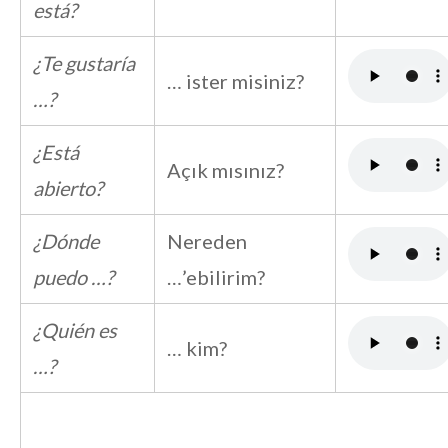
está?
¿Te gustaría
… ister misiniz?
…?
¿Está
Açık mısınız?
abierto?
¿Dónde
Nereden
puedo …?
…’ebilirim?
¿Quién es
… kim?
…?