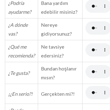
¿Podría
Bana yardım
ayudarme?
edebilir misiniz?
¿A dónde
Nereye
vas?
gidiyorsunuz?
¿Qué me
Ne tavsiye
recomienda?
edersiniz?
Bundan hoşlanır
¿Te gusta?
mısın?
¡¿En serio?!
Gerçekten mi?!