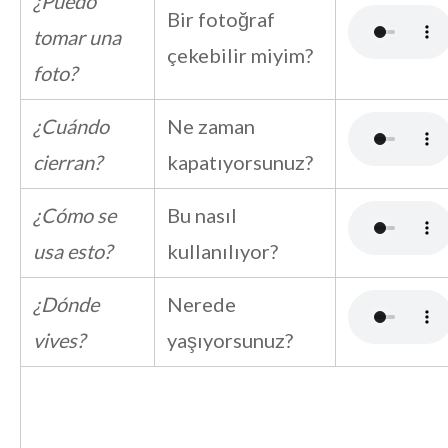
¿Puedo
Bir fotoğraf
tomar una
çekebilir miyim?
foto?
¿Cuándo
Ne zaman
cierran?
kapatıyorsunuz?
¿Cómo se
Bu nasıl
usa esto?
kullanılıyor?
¿Dónde
Nerede
vives?
yaşıyorsunuz?