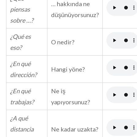
… hakkında ne
piensas
düşünüyorsunuz?
sobre …?
¿Qué es
O nedir?
eso?
¿En qué
Hangi yöne?
dirección?
¿En qué
Ne iş
trabajas?
yapıyorsunuz?
¿A qué
distancia
Ne kadar uzakta?