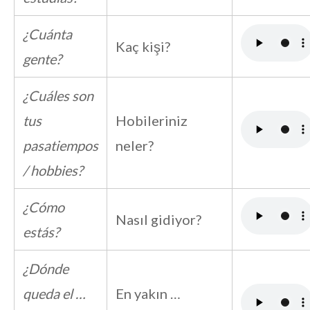
¿Cuánta
Kaç kişi?
gente?
¿Cuáles son
tus
Hobileriniz
pasatiempos
neler?
/ hobbies?
¿Cómo
Nasıl gidiyor?
estás?
¿Dónde
queda el …
En yakın …