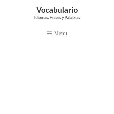
Saltar
Vocabulario
al
Idiomas, Frases y Palabras
contenido
Menu