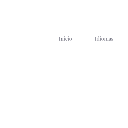
Saltar
al
contenido
Inicio
Idiomas