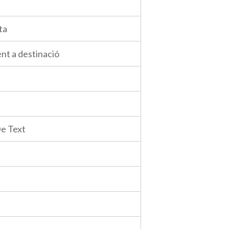
ta
t a destinació
De Text