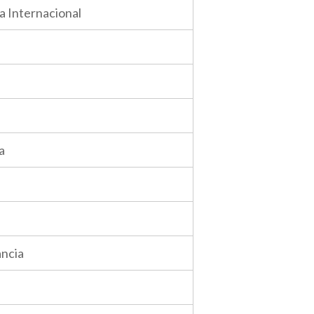
a Internacional
a
ància