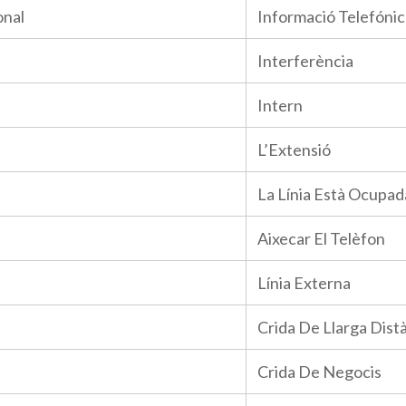
onal
Informació Telefónic
Interferència
Intern
L’Extensió
La Línia Està Ocupad
Aixecar El Telèfon
Línia Externa
Crida De Llarga Dist
Crida De Negocis