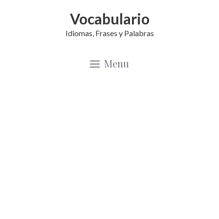
Saltar
Vocabulario
al
Idiomas, Frases y Palabras
contenido
Menu