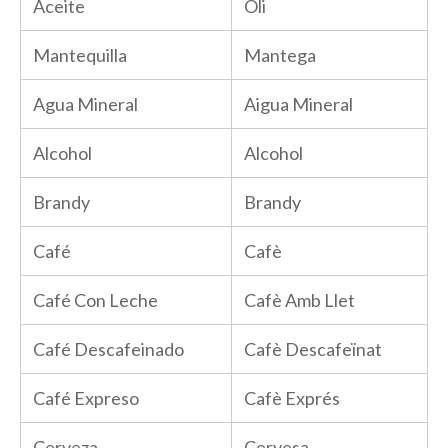
Aceite
Oli
Mantequilla
Mantega
Agua Mineral
Aigua Mineral
Alcohol
Alcohol
Brandy
Brandy
Café
Cafè
Café Con Leche
Cafè Amb Llet
Café Descafeinado
Cafè Descafeïnat
Café Expreso
Cafè Exprés
Cerveza
Cervesa