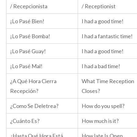
/ Recepcionista
/ Receptionist
¡Lo Pasé Bien!
I had a good time!
¡Lo Pasé Bomba!
I had a fantastic time!
¡Lo Pasé Guay!
I had a good time!
¡Lo Pasé Mal!
I had a bad time!
¿A Qué Hora Cierra
What Time Reception
Recepción?
Closes?
¿Como Se Deletrea?
How do you spell?
¿Cuánto Es?
How much is it?
¿Hasta Qué Hora Está
How late Is Open