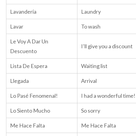
Lavandería
Laundry
Lavar
To wash
Le Voy A Dar Un
I’ll give you a discount
Descuento
Lista De Espera
Waiting list
Llegada
Arrival
Lo Pasé Fenomenal!
I had a wonderful time!
Lo Siento Mucho
So sorry
Me Hace Falta
Me Hace Falta