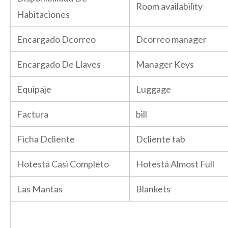
Room availability
Habitaciones
Encargado Dcorreo
Dcorreo manager
Encargado De Llaves
Manager Keys
Equipaje
Luggage
Factura
bill
Ficha Dcliente
Dcliente tab
Hotestá Casi Completo
Hotestá Almost Full
Las Mantas
Blankets