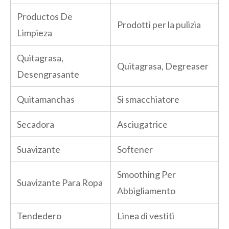
Productos De
Prodotti per la pulizia
Limpieza
Quitagrasa,
Quitagrasa, Degreaser
Desengrasante
Quitamanchas
Si smacchiatore
Secadora
Asciugatrice
Suavizante
Softener
Smoothing Per
Suavizante Para Ropa
Abbigliamento
Tendedero
Linea di vestiti