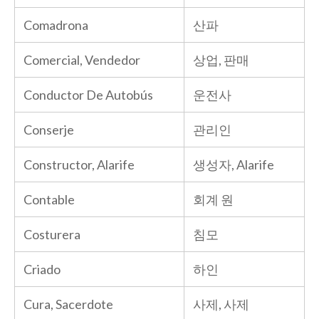
Comadrona
산파
Comercial, Vendedor
상업, 판매
Conductor De Autobús
운전사
Conserje
관리인
Constructor, Alarife
생성자, Alarife
Contable
회계 원
Costurera
침모
Criado
하인
Cura, Sacerdote
사제, 사제