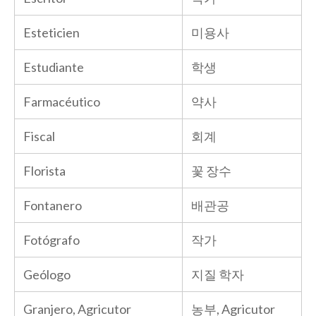
Esteticien
미용사
Estudiante
학생
Farmacéutico
약사
Fiscal
회계
Florista
꽃 장수
Fontanero
배관공
Fotógrafo
작가
Geólogo
지질 학자
Granjero, Agricutor
농부, Agricutor