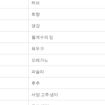
허브
회향
생강
월계수의 잎
육두구
오레가노
파슬리
후추
서양 고추 냉이