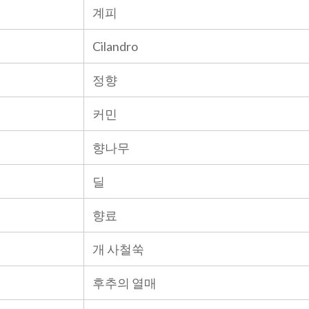
계피
Cilandro
정향
커민
향나무
딜
향료
개 사철쑥
후추의 열매