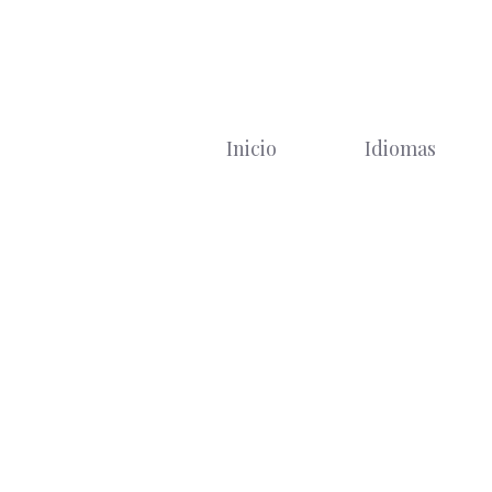
Saltar
al
contenido
Inicio
Idiomas