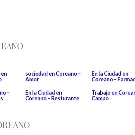
REANO
 en
sociedad en Coreano –
En la Ciudad en
o
Amor
Coreano – Farmac
no –
En la Ciudad en
Trabajo en Corea
es
Coreano – Resturante
Campo
COREANO