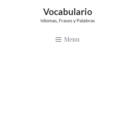
Saltar
Vocabulario
al
Idiomas, Frases y Palabras
contenido
Menu