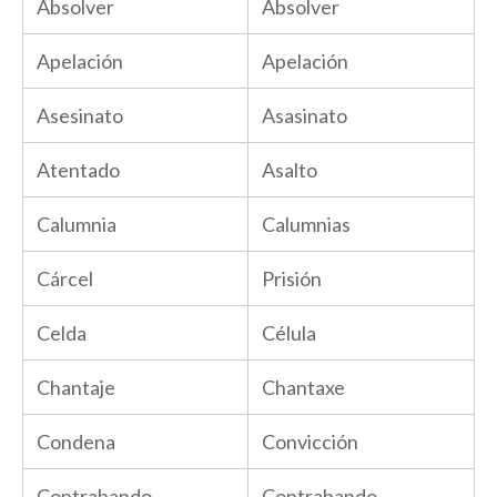
Absolver
Absolver
Apelación
Apelación
Asesinato
Asasinato
Atentado
Asalto
Calumnia
Calumnias
Cárcel
Prisión
Celda
Célula
Chantaje
Chantaxe
Condena
Convicción
Contrabando
Contrabando