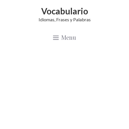
Saltar
Vocabulario
al
Idiomas, Frases y Palabras
contenido
Menu