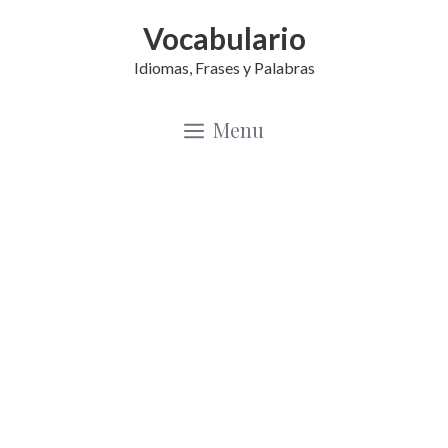
Saltar
Vocabulario
al
Idiomas, Frases y Palabras
contenido
Menu