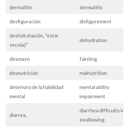
dermatitis
dermatitis
desfiguración
disfigurement
deshidratación, “estar
dehydration
seco(a)”
desmayo
fainting
desnutrición
malnutrition
deterioro de la habilidad
mental ability
mental
impairment
diarrhea difficulty in
diarrea,
swallowing