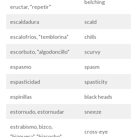
belching
eructar, “repetir”
escaldadura
scald
escalofríos, “temblorina”
chills
escorbuto, “algodoncillo”
scurvy
espasmo
spasm
espasticidad
spasticity
espinillas
black heads
estornudo, estornudar
sneeze
estrabismo, bizco,
cross-eye
“bizquera”, “bizcocho”