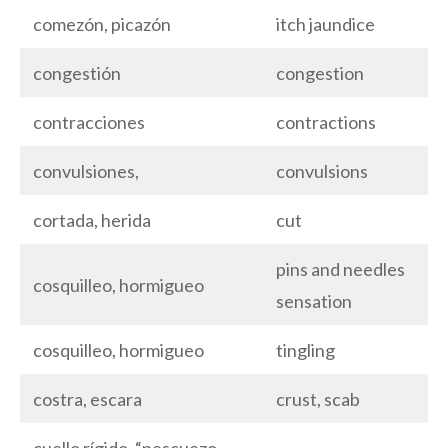
comezón, picazón
itch jaundice
congestión
congestion
contracciones
contractions
convulsiones,
convulsions
cortada, herida
cut
pins and needles
cosquilleo, hormigueo
sensation
cosquilleo, hormigueo
tingling
costra, escara
crust, scab