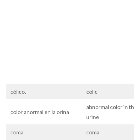
cólico,
colic
abnormal color in the
color anormal en la orina
urine
coma
coma