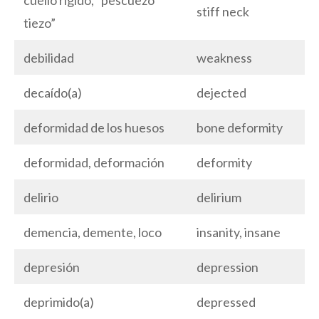
cuello rígido, “pescuezo
stiff neck
tiezo”
debilidad
weakness
decaído(a)
dejected
deformidad de los huesos
bone deformity
deformidad, deformación
deformity
delirio
delirium
demencia, demente, loco
insanity, insane
depresión
depression
deprimido(a)
depressed