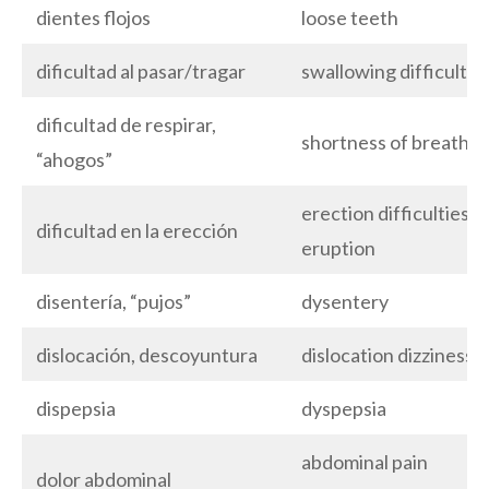
dientes flojos
loose teeth
dificultad al pasar/tragar
swallowing difficulty
dificultad de respirar,
shortness of breath
“ahogos”
erection difficulties
dificultad en la erección
eruption
disentería, “pujos”
dysentery
dislocación, descoyuntura
dislocation dizziness
dispepsia
dyspepsia
abdominal pain
dolor abdominal