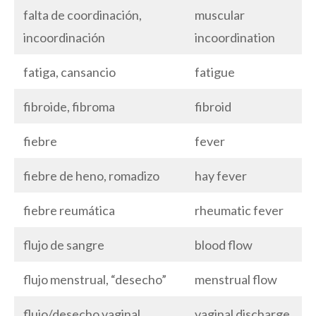
falta de coordinación,
muscular
incoordinación
incoordination
fatiga, cansancio
fatigue
fibroide, fibroma
fibroid
fiebre
fever
fiebre de heno, romadizo
hay fever
fiebre reumática
rheumatic fever
flujo de sangre
blood flow
flujo menstrual, “desecho”
menstrual flow
flujo/desecho vaginal
vaginal discharge