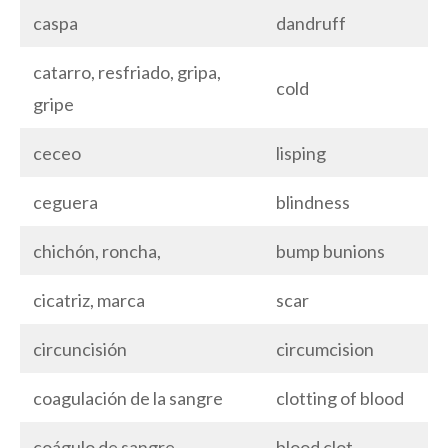
caspa
dandruff
catarro, resfriado, gripa,
cold
gripe
ceceo
lisping
ceguera
blindness
chichón, roncha,
bump bunions
cicatriz, marca
scar
circuncisión
circumcision
coagulación de la sangre
clotting of blood
coágulo de sangre
blood clot