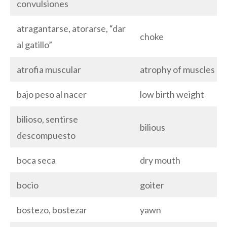
convulsiones
atragantarse, atorarse, “dar
choke
al gatillo”
atrofia muscular
atrophy of muscles
bajo peso al nacer
low birth weight
bilioso, sentirse
bilious
descompuesto
boca seca
dry mouth
bocio
goiter
bostezo, bostezar
yawn