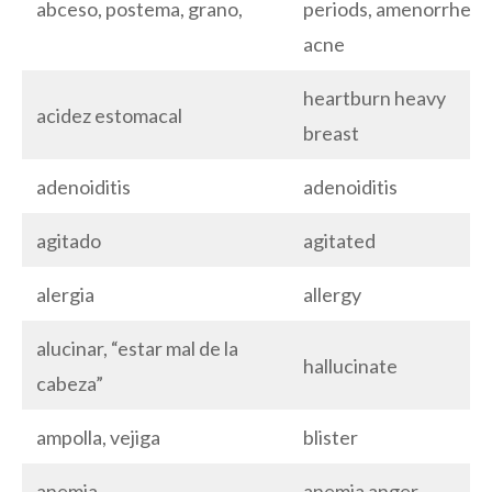
abceso, postema, grano,
periods, amenorrhea
acne
heartburn heavy
acidez estomacal
breast
adenoiditis
adenoiditis
agitado
agitated
alergia
allergy
alucinar, “estar mal de la
hallucinate
cabeza”
ampolla, vejiga
blister
anemia
anemia anger