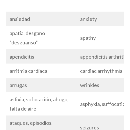
ansiedad
anxiety
apatía, desgano
apathy
“desguanso”
apendicitis
appendicitis arthritis
arritmia cardíaca
cardiac arrhythmia
arrugas
wrinkles
asfixia, sofocación, ahogo,
asphyxia, suffocation
falta de aire
ataques, episodios,
seizures