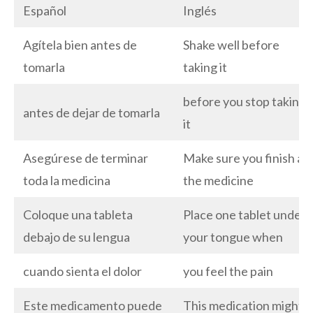
Español
Inglés
Agítela bien antes de
Shake well before
tomarla
taking it
before you stop taking
antes de dejar de tomarla
it
Asegúrese de terminar
Make sure you finish all
toda la medicina
the medicine
Coloque una tableta
Place one tablet under
debajo de su lengua
your tongue when
cuando sienta el dolor
you feel the pain
Este medicamento puede
This medication might