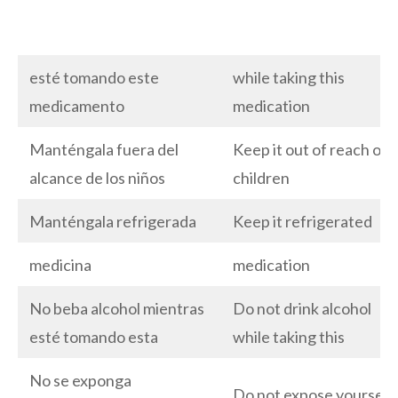
esté tomando este
while taking this
medicamento
medication
Manténgala fuera del
Keep it out of reach of
alcance de los niños
children
Manténgala refrigerada
Keep it refrigerated
medicina
medication
No beba alcohol mientras
Do not drink alcohol
esté tomando esta
while taking this
No se exponga
Do not expose yourself