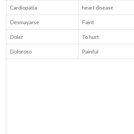
Cardiopatía
heart disease
Desmayarse
Faint
Doler
To hurt
Doloroso
Painful