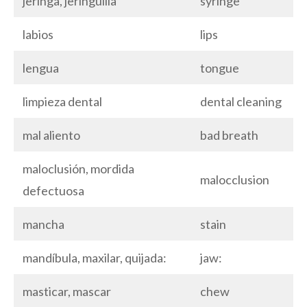
jeringa, jeringuilla
syringe
labios
lips
lengua
tongue
limpieza dental
dental cleaning
mal aliento
bad breath
maloclusión, mordida
malocclusion
defectuosa
mancha
stain
mandíbula, maxilar, quijada:
jaw:
masticar, mascar
chew