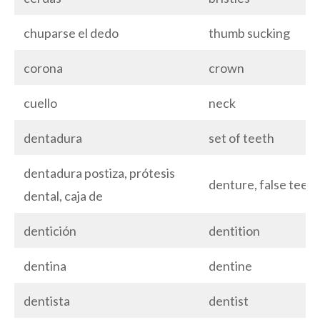
chuparse el dedo
thumb sucking
corona
crown
cuello
neck
dentadura
set of teeth
dentadura postiza, prótesis
denture, false teeth
dental, caja de
dentición
dentition
dentina
dentine
dentista
dentist