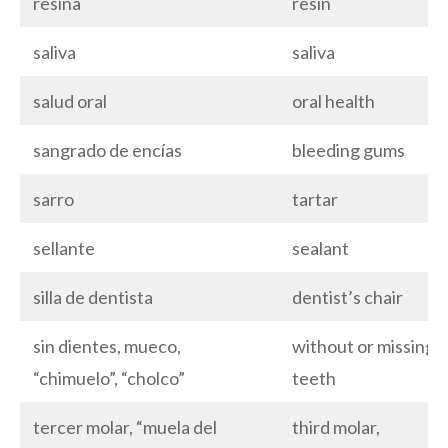
resina
resin
saliva
saliva
salud oral
oral health
sangrado de encías
bleeding gums
sarro
tartar
sellante
sealant
silla de dentista
dentist’s chair
sin dientes, mueco,
without or missing
“chimuelo”, “cholco”
teeth
tercer molar, “muela del
third molar,