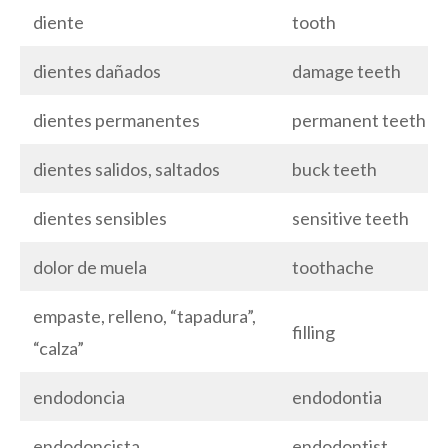
diente
tooth
dientes dañados
damage teeth
dientes permanentes
permanent teeth
dientes salidos, saltados
buck teeth
dientes sensibles
sensitive teeth
dolor de muela
toothache
empaste, relleno, “tapadura”,
filling
“calza”
endodoncia
endodontia
endodoncista
endodontist