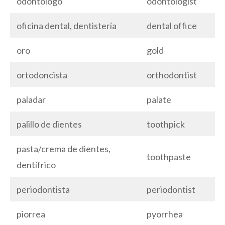
odontólogo
odontologist
oficina dental, dentistería
dental office
oro
gold
ortodoncista
orthodontist
paladar
palate
palillo de dientes
toothpick
pasta/crema de dientes,
toothpaste
dentífrico
periodontista
periodontist
piorrea
pyorrhea