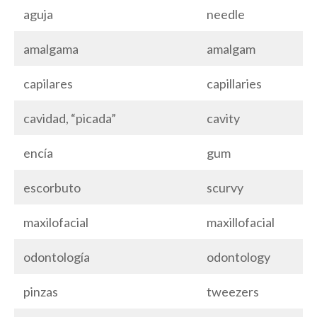
aguja
needle
amalgama
amalgam
capilares
capillaries
cavidad, “picada”
cavity
encía
gum
escorbuto
scurvy
maxilofacial
maxillofacial
odontología
odontology
pinzas
tweezers