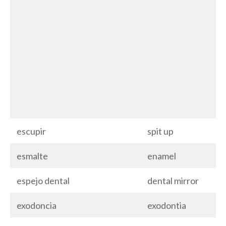
escupir
spit up
esmalte
enamel
espejo dental
dental mirror
exodoncia
exodontia