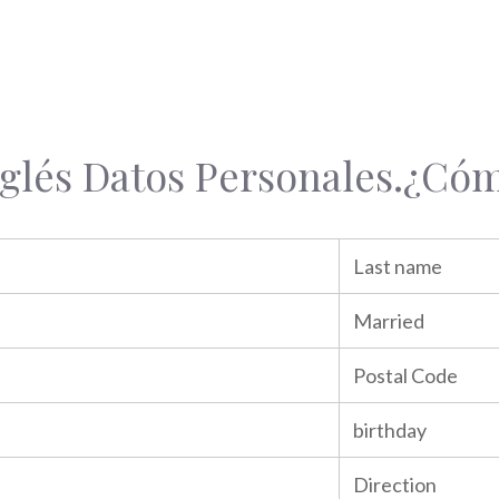
glés Datos Personales.¿Cóm
Last name
Married
Postal Code
birthday
Direction