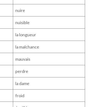
nuire
nuisible
la longueur
la malchance
mauvais
perdre
la dame
froid