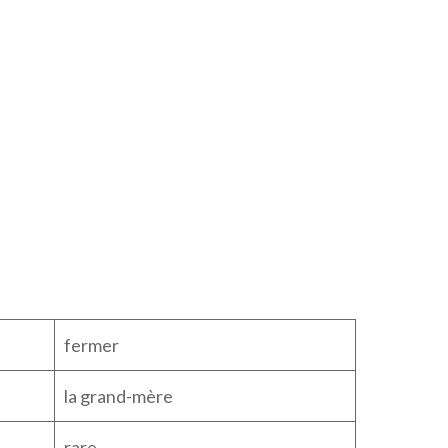
fermer
la grand-mère
rare