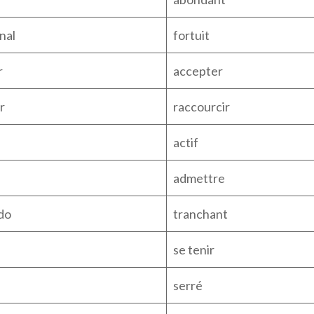
nal
fortuit
r
accepter
r
raccourcir
actif
admettre
do
tranchant
se tenir
serré