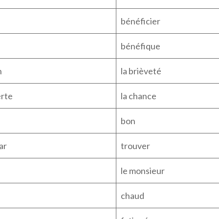
bénéficier
bénéfique
n
la brièveté
erte
la chance
bon
ar
trouver
le monsieur
chaud