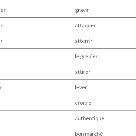
der
gravir
r
attaquer
r
atterrir
le grenier
attirer
r
lever
croître
authentique
bon marché