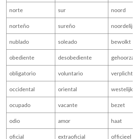
norte
sur
noord
norteño
sureño
noordelijk
nublado
soleado
bewolkt
obediente
desobediente
gehoorzaa
obligatorio
voluntario
verplicht
occidental
oriental
westelijk
ocupado
vacante
bezet
odio
amor
haat
oficial
extraoficial
officieel