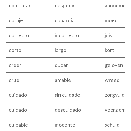
contratar
despedir
aannemen
coraje
cobardía
moed
correcto
incorrecto
juist
corto
largo
kort
creer
dudar
geloven
cruel
amable
wreed
cuidado
sin cuidado
zorgvuldig
cuidado
descuidado
voorzichtig
culpable
inocente
schuld