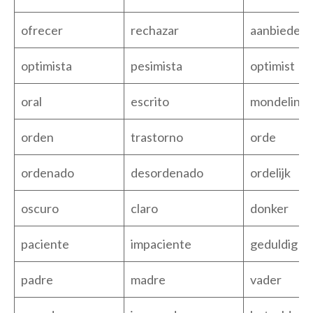
ofrecer
rechazar
aanbieden
optimista
pesimista
optimist
oral
escrito
mondeling
orden
trastorno
orde
ordenado
desordenado
ordelijk
oscuro
claro
donker
paciente
impaciente
geduldig
padre
madre
vader