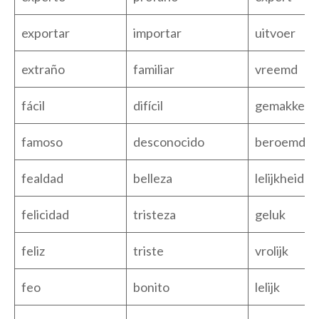
exportar
importar
uitvoer
extraño
familiar
vreemd
fácil
difícil
gemakkelij
famoso
desconocido
beroemd
fealdad
belleza
lelijkheid
felicidad
tristeza
geluk
feliz
triste
vrolijk
feo
bonito
lelijk