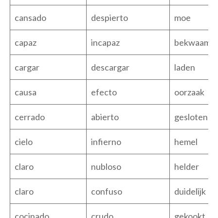
cansado
despierto
moe
capaz
incapaz
bekwaam
cargar
descargar
laden
causa
efecto
oorzaak
cerrado
abierto
gesloten
cielo
infierno
hemel
claro
nubloso
helder
claro
confuso
duidelijk
cocinado
crudo
gekookt