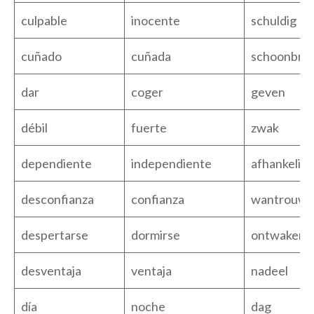
culpable
inocente
schuldig
cuñado
cuñada
schoonbro
dar
coger
geven
débil
fuerte
zwak
dependiente
independiente
afhankelijk
desconfianza
confianza
wantrouw
despertarse
dormirse
ontwaken
desventaja
ventaja
nadeel
día
noche
dag