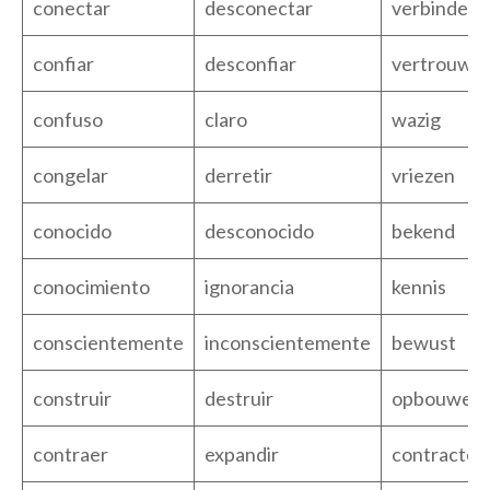
conectar
desconectar
verbinden
confiar
desconfiar
vertrouwe
confuso
claro
wazig
congelar
derretir
vriezen
conocido
desconocido
bekend
conocimiento
ignorancia
kennis
conscientemente
inconscientemente
bewust
construir
destruir
opbouwen
contraer
expandir
contracter