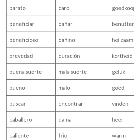
barato
caro
goedkoop
beneficiar
dañar
benutten
beneficioso
dañino
heilzaam
brevedad
duración
kortheid
buena suerte
mala suerte
geluk
bueno
malo
goed
buscar
encontrar
vinden
caballero
dama
heer
caliente
frío
warm