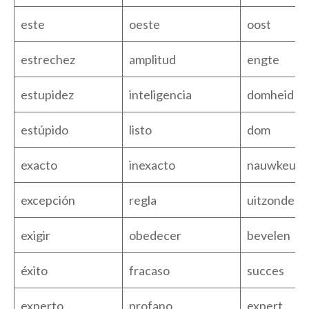
este
oeste
oost
estrechez
amplitud
engte
estupidez
inteligencia
domheid
estúpido
listo
dom
exacto
inexacto
nauwkeuri
excepción
regla
uitzonderi
exigir
obedecer
bevelen
éxito
fracaso
succes
experto
profano
expert