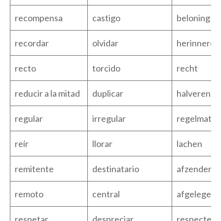
recompensa
castigo
beloning
recordar
olvidar
herinneren
recto
torcido
recht
reducir a la mitad
duplicar
halveren
regular
irregular
regelmatig
reír
llorar
lachen
remitente
destinatario
afzender
remoto
central
afgelegen
respetar
despreciar
respectere