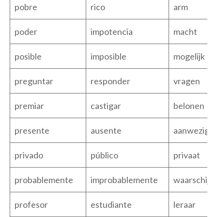
pobre
rico
arm
poder
impotencia
macht
posible
imposible
mogelijk
preguntar
responder
vragen
premiar
castigar
belonen
presente
ausente
aanwezig
privado
público
privaat
probablemente
improbablemente
waarschijnli
profesor
estudiante
leraar