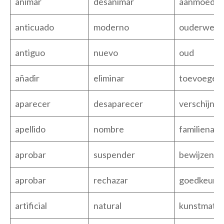
animar
desanimar
aanmoedig
anticuado
moderno
ouderwets
antiguo
nuevo
oud
añadir
eliminar
toevoegen
aparecer
desaparecer
verschijne
apellido
nombre
familienaa
aprobar
suspender
bewijzen
aprobar
rechazar
goedkeure
artificial
natural
kunstmatig