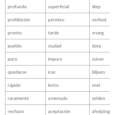
profundo
superficial
diep
prohibición
permiso
verbod
pronto
tarde
vroeg
pueblo
ciudad
dorp
puro
impuro
zuiver
quedarse
irse
blijven
rápido
lento
snel
raramente
a menudo
zelden
rechazo
aceptación
afwijzing