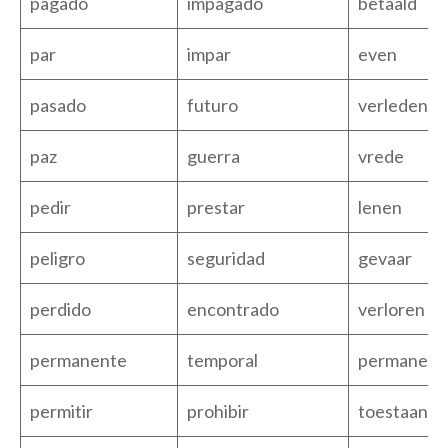
pagado
impagado
betaald
par
impar
even
pasado
futuro
verleden
paz
guerra
vrede
pedir
prestar
lenen
peligro
seguridad
gevaar
perdido
encontrado
verloren
permanente
temporal
permanent
permitir
prohibir
toestaan