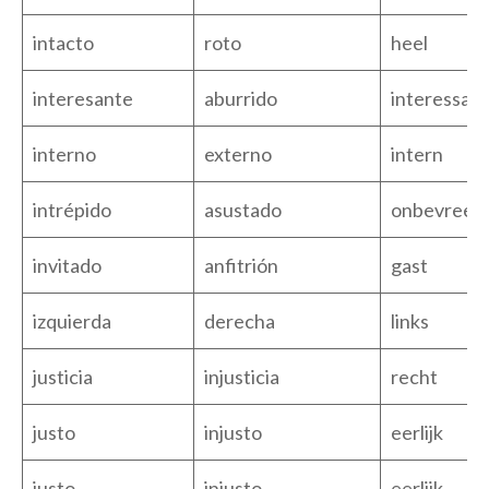
intacto
roto
heel
interesante
aburrido
interessant
interno
externo
intern
intrépido
asustado
onbevrees
invitado
anfitrión
gast
izquierda
derecha
links
justicia
injusticia
recht
justo
injusto
eerlijk
justo
injusto
eerlijk