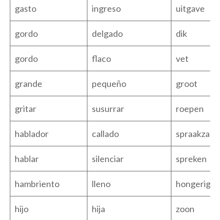
gasto
ingreso
uitgave
gordo
delgado
dik
gordo
flaco
vet
grande
pequeño
groot
gritar
susurrar
roepen
hablador
callado
spraakzaa
hablar
silenciar
spreken
hambriento
lleno
hongerig
hijo
hija
zoon