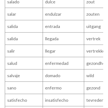
salado
dulce
zout
salar
endulzar
zouten
salida
entrada
uitgang
salida
llegada
vertrek
salir
llegar
vertrekken
salud
enfermedad
gezondhei
salvaje
domado
wild
sano
enfermo
gezond
satisfecho
insatisfecho
tevreden