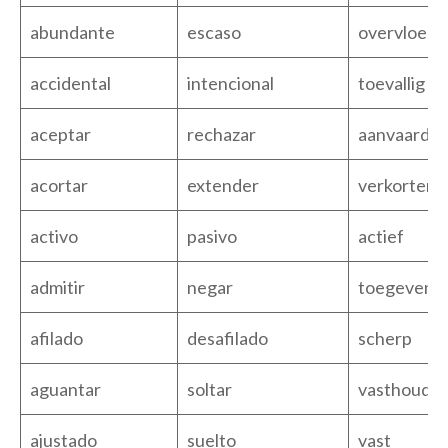
abundante
escaso
overvloedi
accidental
intencional
toevallig
aceptar
rechazar
aanvaarde
acortar
extender
verkorten
activo
pasivo
actief
admitir
negar
toegeven
afilado
desafilado
scherp
aguantar
soltar
vasthoude
ajustado
suelto
vast