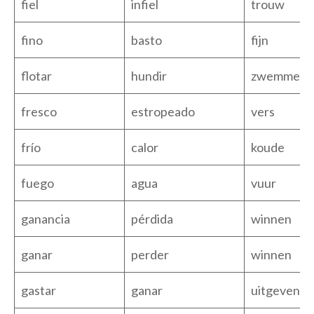
fiel
infiel
trouw
fino
basto
fijn
flotar
hundir
zwemmen
fresco
estropeado
vers
frío
calor
koude
fuego
agua
vuur
ganancia
pérdida
winnen
ganar
perder
winnen
gastar
ganar
uitgeven