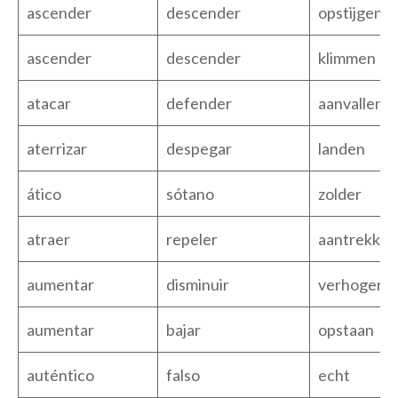
ascender
descender
opstijgen
ascender
descender
klimmen
atacar
defender
aanvallen
aterrizar
despegar
landen
ático
sótano
zolder
atraer
repeler
aantrekken
aumentar
disminuir
verhogen
aumentar
bajar
opstaan
auténtico
falso
echt