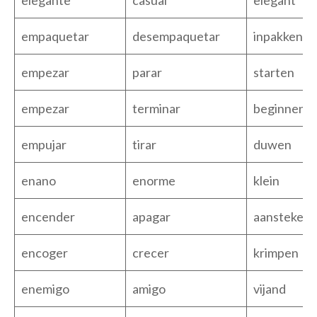
elegante
casual
elegant
empaquetar
desempaquetar
inpakken
empezar
parar
starten
empezar
terminar
beginnen
empujar
tirar
duwen
enano
enorme
klein
encender
apagar
aansteken
encoger
crecer
krimpen
enemigo
amigo
vijand