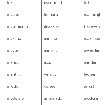
luz
oscuridad
licht
macho
hembra
mannelijk
matrimonio
divorcio
trouwen
máximo
mínimo
maximum
mayoría
minoría
meerderhe
menos
más
minder
mentira
verdad
leugen
miedo
coraje
angst
moderno
anticuado
modern