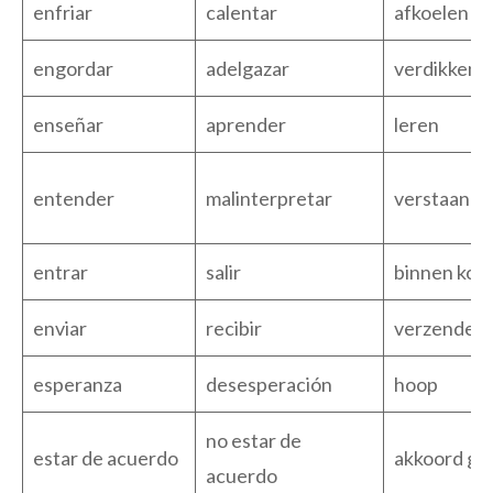
enfriar
calentar
afkoelen
engordar
adelgazar
verdikken
enseñar
aprender
leren
entender
malinterpretar
verstaan
entrar
salir
binnen ko
enviar
recibir
verzenden
esperanza
desesperación
hoop
no estar de
estar de acuerdo
akkoord ga
acuerdo