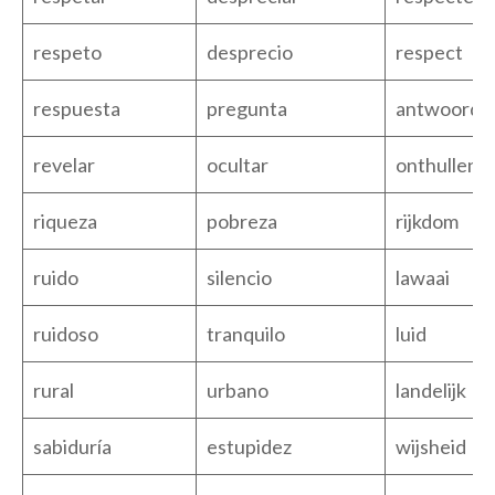
respeto
desprecio
respect
respuesta
pregunta
antwoord
revelar
ocultar
onthullen
riqueza
pobreza
rijkdom
ruido
silencio
lawaai
ruidoso
tranquilo
luid
rural
urbano
landelijk
sabiduría
estupidez
wijsheid