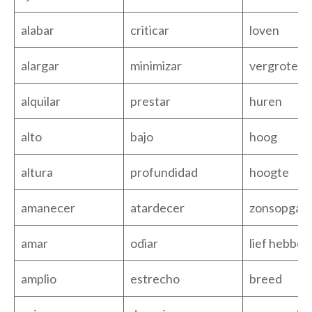
alabar
criticar
loven
alargar
minimizar
vergroten
alquilar
prestar
huren
alto
bajo
hoog
altura
profundidad
hoogte
amanecer
atardecer
zonsopgan
amar
odiar
lief hebben
amplio
estrecho
breed