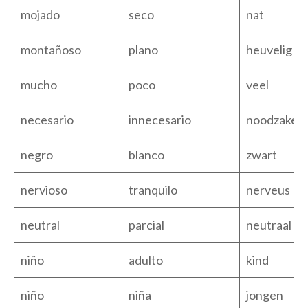
mojado
seco
nat
montañoso
plano
heuvelig
mucho
poco
veel
necesario
innecesario
noodzakelij
negro
blanco
zwart
nervioso
tranquilo
nerveus
neutral
parcial
neutraal
niño
adulto
kind
niño
niña
jongen