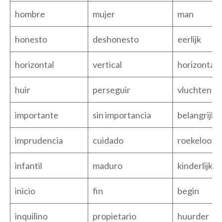
hombre
mujer
man
honesto
deshonesto
eerlijk
horizontal
vertical
horizontaal
huir
perseguir
vluchten
importante
sin importancia
belangrijk
imprudencia
cuidado
roekeloosh
infantil
maduro
kinderlijk
inicio
fin
begin
inquilino
propietario
huurder