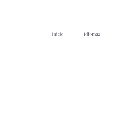
Saltar
al
contenido
Inicio
Idiomas