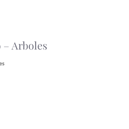
o – Arboles
es