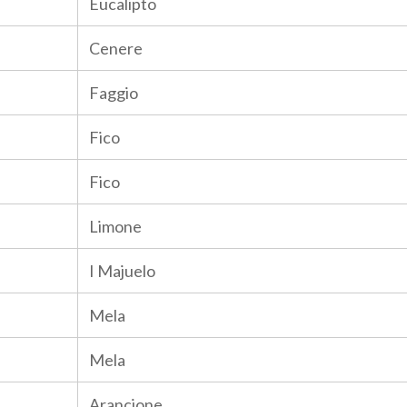
Eucalipto
Cenere
Faggio
Fico
Fico
Limone
I Majuelo
Mela
Mela
Arancione