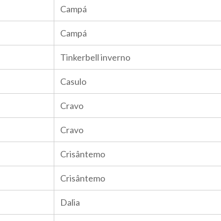
Campá
Campá
Tinkerbell inverno
Casulo
Cravo
Cravo
Crisântemo
Crisântemo
Dalia