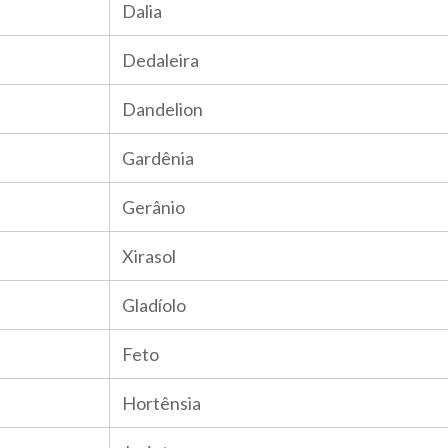
Dalia
Dedaleira
Dandelion
Gardênia
Gerânio
Xirasol
Gladíolo
Feto
Hortênsia