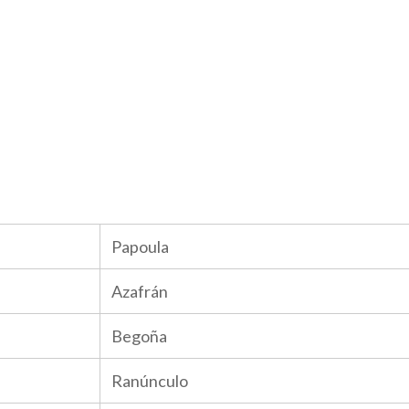
Papoula
Azafrán
Begoña
Ranúnculo