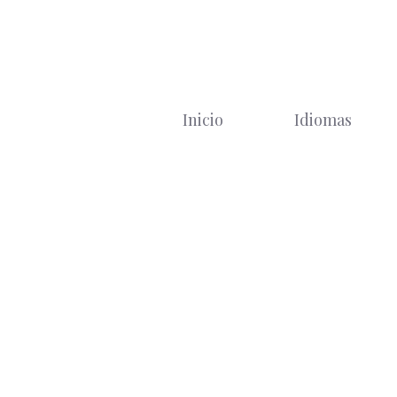
Saltar
al
contenido
Inicio
Idiomas