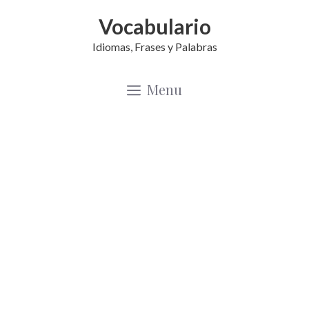
Saltar
Vocabulario
al
Idiomas, Frases y Palabras
contenido
Menu