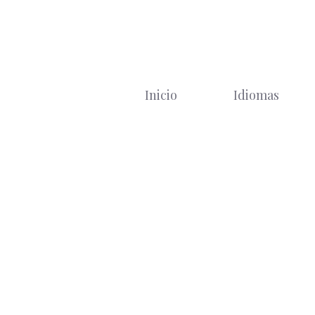
Saltar
al
contenido
Inicio
Idiomas