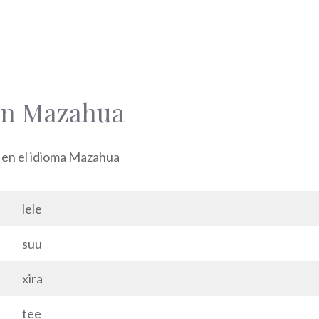
en Mazahua
s en el idioma Mazahua
lele
suu
xira
tee