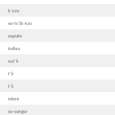
b´ezo
xo-ts´ib´ezo
xopu̷te
indixu
xut´ii
t´ii
t´ii
mbee
xo-su̷ngu̷