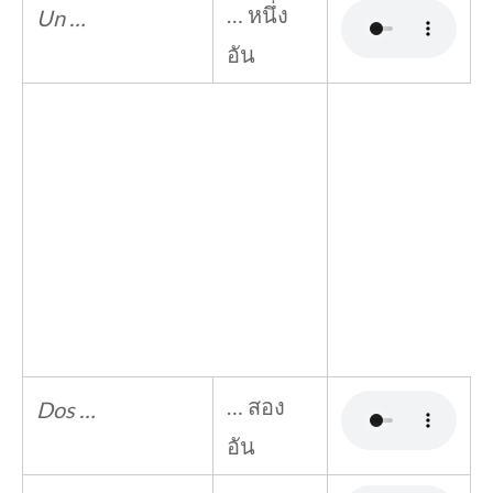
… หนึ่ง
Un …
อัน
… สอง
Dos …
อัน