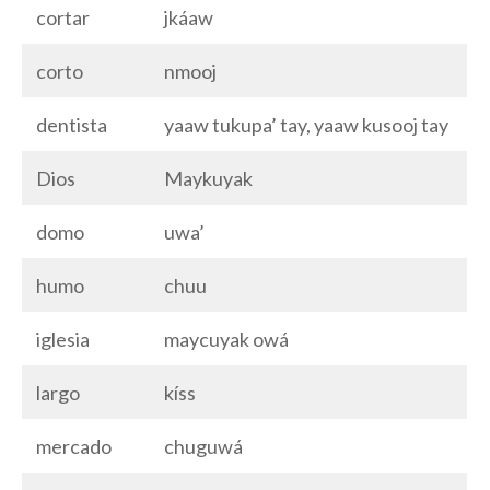
cortar
jkáaw
corto
nmooj
dentista
yaaw tukupa’ tay, yaaw kusooj tay
Dios
Maykuyak
domo
uwa’
humo
chuu
iglesia
maycuyak owá
largo
kíss
mercado
chuguwá