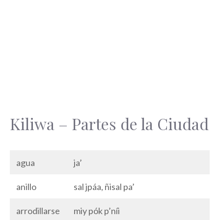
Kiliwa – Partes de la Ciudad
agua
ja’
anillo
sal jpáa, ñisal pa’
arrodillarse
miy pók p’níi