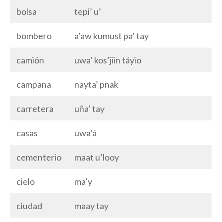
bolsa
tepi’ u’
bombero
a’aw kumust pa’ tay
camión
uwa’ kos’jiin táyio
campana
nayta’ pnak
carretera
uña’ tay
casas
uwa’á
cementerio
maat u’looy
cielo
ma’y
ciudad
maay tay