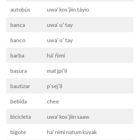
autobús
uwa’ kos’jiin táyio
banca
uwa’ u’ tay
banco
uwa’ u’ tay
barba
há’ ñimí
basura
mat jpi’il
bautizar
p’sej’il
bebida
chee
bicicleta
uwa’ kos’jiin saaw
bigote
ha’ nimí natum kuyak