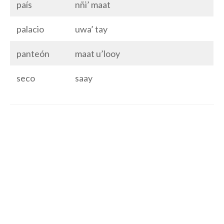
país
nñi’ maat
palacio
uwa’ tay
panteón
maat u’looy
seco
saay