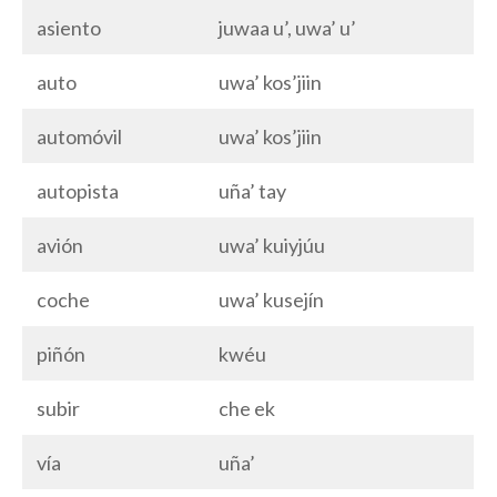
asiento
juwaa u’, uwa’ u’
auto
uwa’ kos’jiin
automóvil
uwa’ kos’jiin
autopista
uña’ tay
avión
uwa’ kuiyjúu
coche
uwa’ kusejín
piñón
kwéu
subir
che ek
vía
uña’