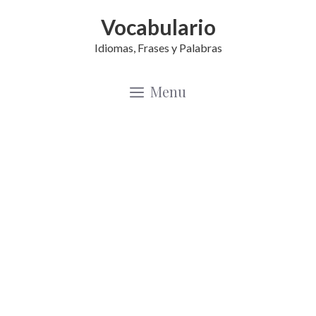
Saltar
Vocabulario
al
Idiomas, Frases y Palabras
contenido
Menu