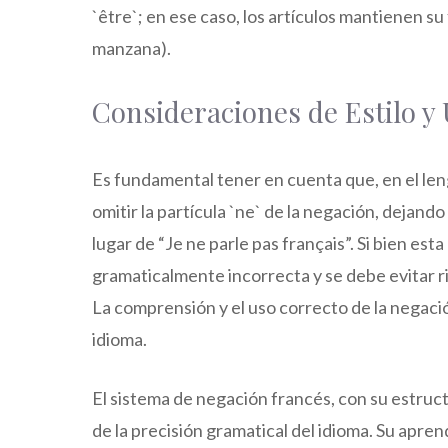
`être`; en ese caso, los artículos mantienen su
manzana).
Consideraciones de Estilo y
Es fundamental tener en cuenta que, en el len
omitir la partícula `ne` de la negación, dejando
lugar de “Je ne parle pas français”. Si bien est
gramaticalmente incorrecta y se debe evitar r
La comprensión y el uso correcto de la negaci
idioma.
El sistema de negación francés, con su estruc
de la precisión gramatical del idioma. Su apren