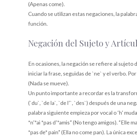
(Apenas come).
Cuando se utilizan estas negaciones, la palabr
función.
Negación del Sujeto y Artícu
En ocasiones, la negación se refiere al sujeto 
iniciar la frase, seguidas de `ne` y el verbo. P
(Nada se mueve).
Un punto importante a recordar es la transforma
(`du`, `de la`, `de l’`, `des`) después de una ne
palabra siguiente empieza por vocal o ‘h’ muda)
*n’*ai *pas d’*amis” (No tengo amigos). “Elle m
*pas de* pain” (Ella no come pan). La única exc