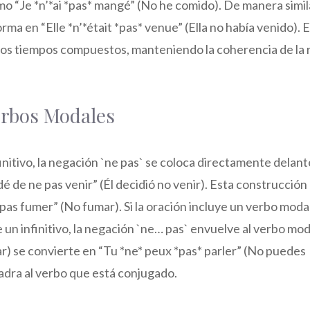
mo “Je *n’*ai *pas* mangé” (No he comido). De manera simil
orma en “Elle *n’*était *pas* venue” (Ella no había venido). 
s los tiempos compuestos, manteniendo la coherencia de la 
Verbos Modales
initivo, la negación `ne pas` se coloca directamente delant
cidé de ne pas venir” (Él decidió no venir). Esta construcción
pas fumer” (No fumar). Si la oración incluye un verbo moda
e un infinitivo, la negación `ne… pas` envuelve al verbo mod
ar) se convierte en “Tu *ne* peux *pas* parler” (No puedes
uadra al verbo que está conjugado.