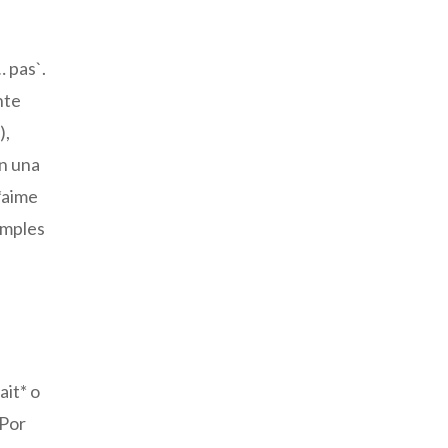
 pas`.
nte
),
on una
’*aime
simples
it* o
 Por