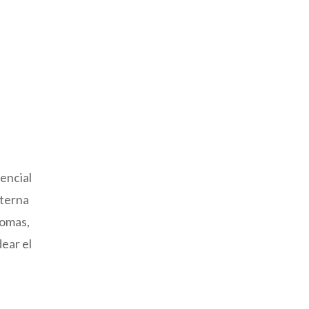
encial
nterna
iomas,
ear el