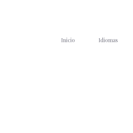
Saltar
al
contenido
Inicio
Idiomas