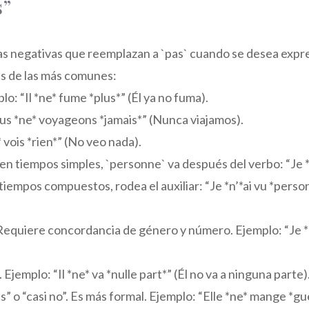
s”
ras negativas que reemplazan a `pas` cuando se desea expr
as de las más comunes:
lo: “Il *ne* fume *plus*” (Él ya no fuma).
ous *ne* voyageons *jamais*” (Nunca viajamos).
* vois *rien*” (No veo nada).
 en tiempos simples, `personne` va después del verbo: “Je 
iempos compuestos, rodea el auxiliar: “Je *n’*ai vu *perso
 Requiere concordancia de género y número. Ejemplo: “Je *
 Ejemplo: “Il *ne* va *nulle part*” (Él no va a ninguna parte)
 o “casi no”. Es más formal. Ejemplo: “Elle *ne* mange *gu