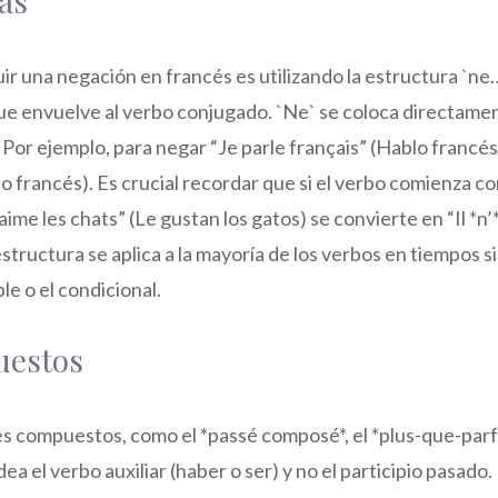
as
 una negación en francés es utilizando la estructura `ne…
e envuelve al verbo conjugado. `Ne` se coloca directame
. Por ejemplo, para negar “Je parle français” (Hablo francés
lo francés). Es crucial recordar que si el verbo comienza c
Il aime les chats” (Le gustan los gatos) se convierte en “Il *n
 estructura se aplica a la mayoría de los verbos en tiempos 
le o el condicional.
uestos
 compuestos, como el *passé composé*, el *plus-que-parfa
dea el verbo auxiliar (haber o ser) y no el participio pasado.