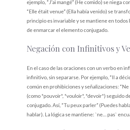
ejemplo, “J’ai mangé” (He comido) se niega co
“Elle était venue” (Ella había venido) se transf
principio es invariable y se mantiene en todo
de enmarcar el elemento conjugado.
Negación con Infinitivos y 
En el caso de las oraciones con un verbo en inf
infinitivo, sin separarse. Por ejemplo, “Il a dé
común en prohibiciones y señalizaciones: “Ne 
(como *pouvoir*, *vouloir*, *devoir*) seguido d
conjugado. Así, “Tu peux parler” (Puedes habl
hablar). La lógica se mantiene: `ne… pas` enc