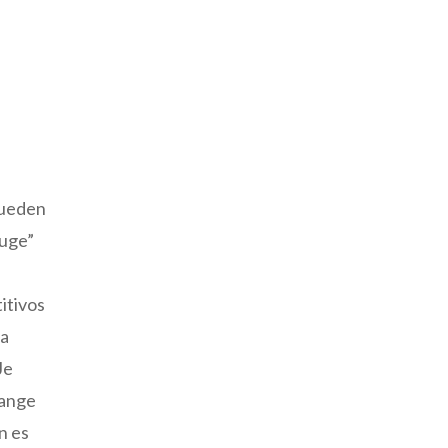
 pueden
ouge”
titivos
la
Je
mange
n es