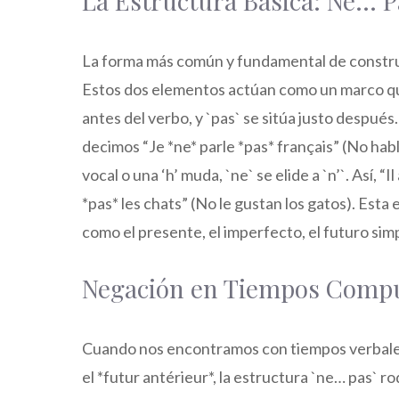
La Estructura Básica: Ne… P
La forma más común y fundamental de construir
Estos dos elementos actúan como un marco qu
antes del verbo, y `pas` se sitúa justo después
decimos “Je *ne* parle *pas* français” (No hab
vocal o una ‘h’ muda, `ne` se elide a `n’`. Así, “
*pas* les chats” (No le gustan los gatos). Esta
como el presente, el imperfecto, el futuro simp
Negación en Tiempos Comp
Cuando nos encontramos con tiempos verbales
el *futur antérieur*, la estructura `ne… pas` ro