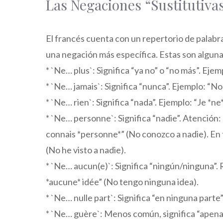
Las Negaciones “Sustitutiva
El francés cuenta con un repertorio de palab
una negación más específica. Estas son algun
* `Ne… plus`: Significa “ya no” o “no más”. Ejemp
* `Ne… jamais`: Significa “nunca”. Ejemplo: “N
* `Ne… rien`: Significa “nada”. Ejemplo: “Je *ne
* `Ne… personne`: Significa “nadie”. Atención:
connais *personne*” (No conozco a nadie). En t
(No he visto a nadie).
* `Ne… aucun(e)`: Significa “ningún/ninguna”.
*aucune* idée” (No tengo ninguna idea).
* `Ne… nulle part`: Significa “en ninguna parte”.
* `Ne… guère`: Menos común, significa “apenas”