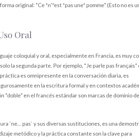
 forma original: “Ce *n’*est *pas une* pomme” (Esto no es u
 Uso Oral
guaje coloquial y oral, especialmente en Francia, es muy 
 solo la segunda parte. Por ejemplo, “Je parle pas français”
a práctica es omnipresente en la conversación diaria, es
igurosamente en la escritura formal y en contextos acadé
ón “doble” en el francés estándar son marcas de dominio de
tura `ne… pas` y sus diversas sustituciones, es una demost
dizaje metódico y la práctica constante son la clave para