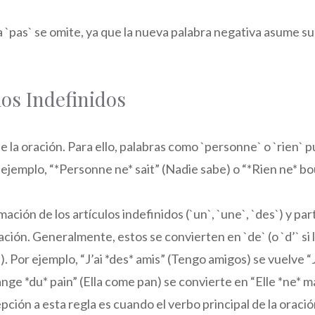
a `pas` se omite, ya que la nueva palabra negativa asume su
los Indefinidos
de la oración. Para ello, palabras como `personne` o `rien`
or ejemplo, “*Personne ne* sait” (Nadie sabe) o “*Rien ne* b
ción de los artículos indefinidos (`un`, `une`, `des`) y par
gación. Generalmente, estos se convierten en `de` (o `d’` si 
. Por ejemplo, “J’ai *des* amis” (Tengo amigos) se vuelve “
ange *du* pain” (Ella come pan) se convierte en “Elle *ne* 
epción a esta regla es cuando el verbo principal de la oració