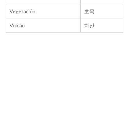
Vegetación
초목
Volcán
화산