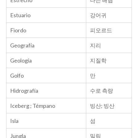
Estuario
강어귀
Fiordo
피오르드
Geografía
지리
Geología
지질학
Golfo
만
Hidrografía
수로 측량
Iceberg ; Témpano
빙산; 빙산
Isla
섬
Jungla
밀림