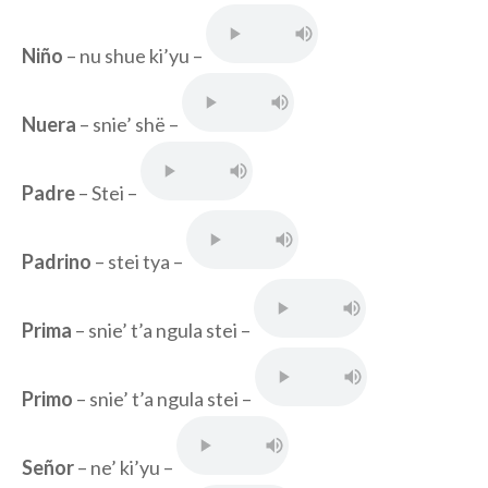
Niño
– nu shue ki’yu –
Nuera
– snie’ shë –
Padre
– Stei –
Padrino
– stei tya –
Prima
– snie’ t’a ngula stei –
Primo
– snie’ t’a ngula stei –
Señor
– ne’ ki’yu –