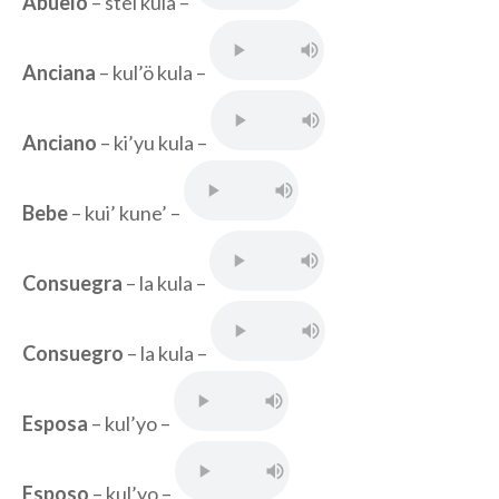
Abuelo
– stei kula –
Anciana
– kul’ö kula –
Anciano
– ki’yu kula –
Bebe
– kui’ kune’ –
Consuegra
– la kula –
Consuegro
– la kula –
Esposa
– kul’yo –
Esposo
– kul’yo –