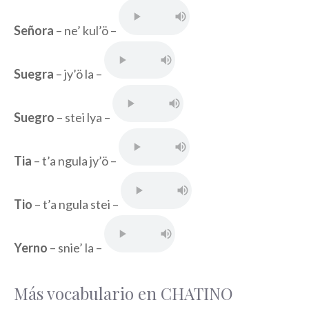
Señora
– ne’ kul’ö –
Suegra
– jy’ö la –
Suegro
– stei lya –
Tia
– t’a ngula jy’ö –
Tio
– t’a ngula stei –
Yerno
– snie’ la –
Más vocabulario en CHATINO