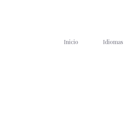
Saltar
al
contenido
Inicio
Idiomas