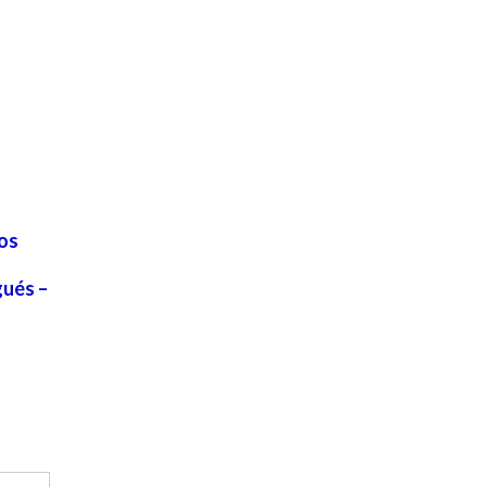
os
gués –