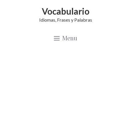
Saltar
Vocabulario
al
Idiomas, Frases y Palabras
contenido
Menu