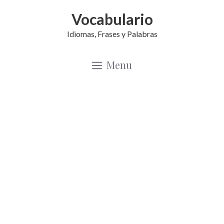
Saltar
Vocabulario
al
Idiomas, Frases y Palabras
contenido
Menu