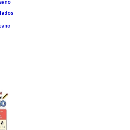
reano
lados
eano