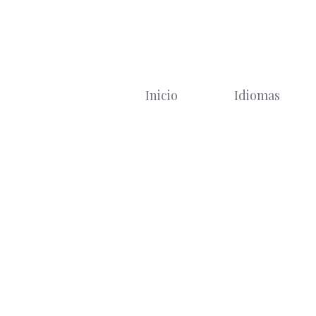
Saltar
al
contenido
Inicio
Idiomas