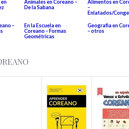
 en
Animales en Coreano –
Alimentos en Co
ez
De la Sabana
–
Enlatados/Conge
eano –
En la Escuela en
Geografia en Cor
es
Coreano – Formas
– otros
Geométricas
COREANO