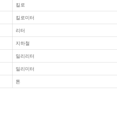
킬로
킬로미터
리터
지하철
밀리리터
밀리미터
톤