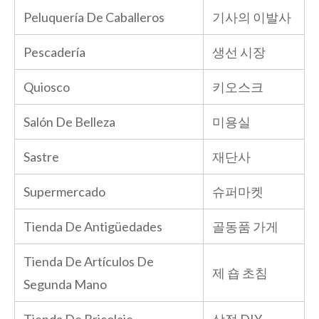
Peluquería De Caballeros
기사의 이발사
Pescadería
생선 시장
Quiosco
키오스크
Salón De Belleza
미용실
Sastre
재단사
Supermercado
슈퍼마켓
Tienda De Antigüedades
골동품 가게
Tienda De Artículos De
제 숍 초침
Segunda Mano
Tienda De Bricolaje
상점 DIY