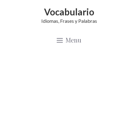
Saltar
Vocabulario
al
Idiomas, Frases y Palabras
contenido
Menu