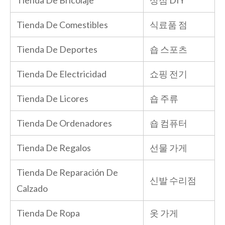
Tienda De Comestibles
식료품 점
Tienda De Deportes
숍 스포츠
Tienda De Electricidad
쇼핑 전기
Tienda De Licores
숍 주류
Tienda De Ordenadores
숍 컴퓨터
Tienda De Regalos
선물 가게
Tienda De Reparación De
신발 수리점
Calzado
Tienda De Ropa
옷 가게