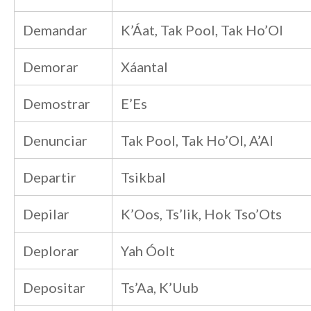
Demandar
K’Áat, Tak Pool, Tak Ho’Ol
Demorar
Xáantal
Demostrar
E’Es
Denunciar
Tak Pool, Tak Ho’Ol, A’Al
Departir
Tsikbal
Depilar
K’Oos, Ts’Iik, Hok Tso’Ots
Deplorar
Yah Óolt
Depositar
Ts’Aa, K’Uub