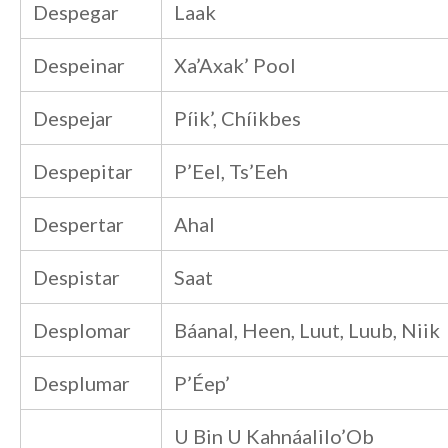
Despegar
Laak
Despeinar
Xa’Axak’ Pool
Despejar
Píik’, Chíikbes
Despepitar
P’Eel, Ts’Eeh
Despertar
Ahal
Despistar
Saat
Desplomar
Báanal, Heen, Luut, Luub, Niik
Desplumar
P’Éep’
U Bin U Kahnáalilo’Ob