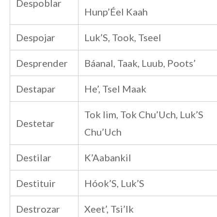
Despoblar
Hunp’Éel Kaah
Despojar
Luk’S, Took, Tseel
Desprender
Báanal, Taak, Luub, Poots’
Destapar
He’, Tsel Maak
Tok Iim, Tok Chu’Uch, Luk’S
Destetar
Chu’Uch
Destilar
K’Aabankil
Destituir
Hóok’S, Luk’S
Destrozar
Xeet’, Tsi’Ik