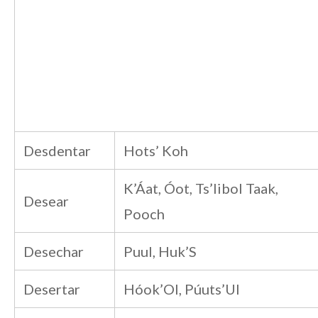
Desdentar
Hots’ Koh
K’Áat, Óot, Ts’Iibol Taak,
Desear
Pooch
Desechar
Puul, Huk’S
Desertar
Hóok’Ol, Púuts’Ul