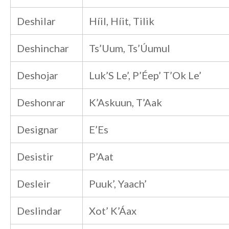
Deshilar
Híil, Híit, Tilik
Deshinchar
Ts’Uum, Ts’Úumul
Deshojar
Luk’S Le’, P’Éep’ T’Ok Le’
Deshonrar
K’Askuun, T’Aak
Designar
E’Es
Desistir
P’Aat
Desleir
Puuk’, Yaach’
Deslindar
Xot’ K’Áax