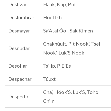
Deslizar
Haak, Kiip, Piit
Deslumbrar
Huul Ich
Desmayar
Sa’Atal Óol, Sak Kimen
Chaknúult, Pit Nook’, Tsel
Desnudar
Nook’, Luk’S Nook’
Desollar
Ts’Iip, P’E’Es
Despachar
Túuxt
Cha’, Hóok’S, Luk’S, Tohol
Despedir
Ch’In