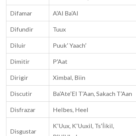
Difamar
A’Al Ba’Al
Difundir
Tuux
Diluir
Puuk’ Yaach’
Dimitir
P’Aat
Dirigir
Ximbal, Biin
Discutir
Ba’Ate’El T’Aan, Sakach T’Aan
Disfrazar
Helbes, Heel
K’Uux, K’Uuxil, Ts’Íikil,
Disgustar