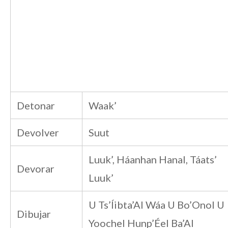
Detonar
Waak’
Devolver
Suut
Luuk’, Háanhan Hanal, Táats’
Devorar
Luuk’
U Ts’Íibta’Al Wáa U Bo’Onol U
Dibujar
Yoochel Hunp’Éel Ba’Al