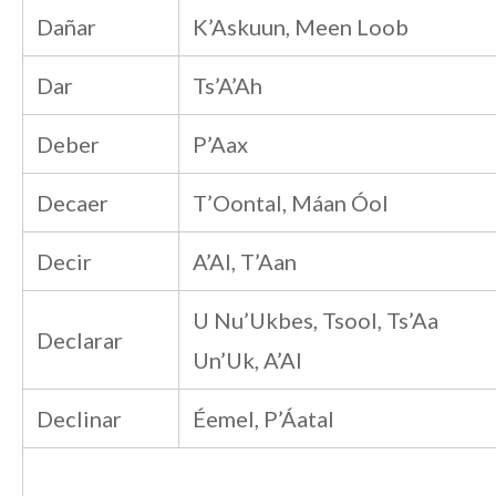
Dañar
K’Askuun, Meen Loob
Dar
Ts’A’Ah
Deber
P’Aax
Decaer
T’Oontal, Máan Óol
Decir
A’Al, T’Aan
U Nu’Ukbes, Tsool, Ts’Aa
Declarar
Un’Uk, A’Al
Declinar
Éemel, P’Áatal