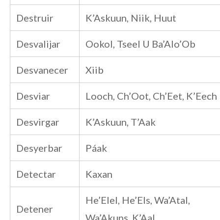
Destruir
K’Askuun, Niik, Huut
Desvalijar
Ookol, Tseel U Ba’Alo’Ob
Desvanecer
Xiib
Desviar
Looch, Ch’Oot, Ch’Eet, K’Eech
Desvirgar
K’Askuun, T’Aak
Desyerbar
Páak
Detectar
Kaxan
He’Elel, He’Els, Wa’Atal,
Detener
Wa’Akuns, K’Aal