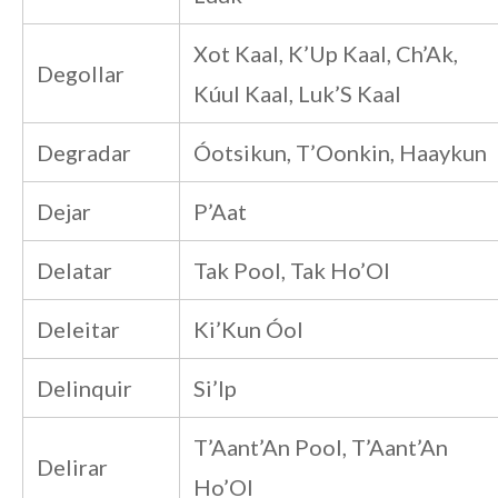
Xot Kaal, K’Up Kaal, Ch’Ak,
Degollar
Kúul Kaal, Luk’S Kaal
Degradar
Óotsikun, T’Oonkin, Haaykun
Dejar
P’Aat
Delatar
Tak Pool, Tak Ho’Ol
Deleitar
Ki’Kun Óol
Delinquir
Si’Ip
T’Aant’An Pool, T’Aant’An
Delirar
Ho’Ol