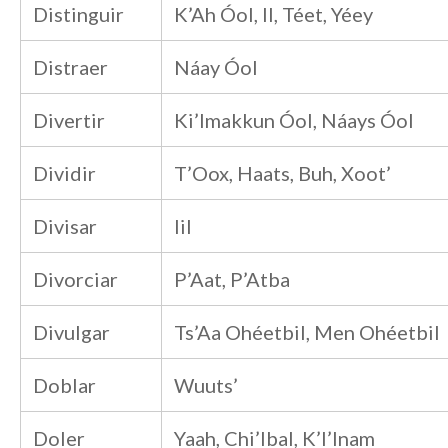
Distinguir
K’Ah Óol, Il, Téet, Yéey
Distraer
Náay Óol
Divertir
Ki’Imakkun Óol, Náays Óol
Dividir
T’Oox, Haats, Buh, Xoot’
Divisar
Iil
Divorciar
P’Aat, P’Atba
Divulgar
Ts’Aa Ohéetbil, Men Ohéetbil
Doblar
Wuuts’
Doler
Yaah, Chi’Ibal, K’I’Inam