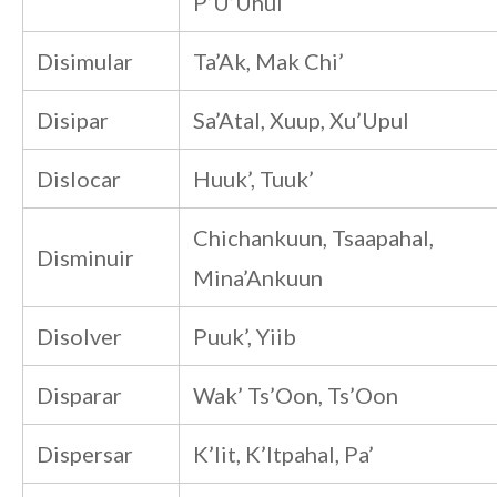
P’U’Uhul
Disimular
Ta’Ak, Mak Chi’
Disipar
Sa’Atal, Xuup, Xu’Upul
Dislocar
Huuk’, Tuuk’
Chichankuun, Tsaapahal,
Disminuir
Mina’Ankuun
Disolver
Puuk’, Yiib
Disparar
Wak’ Ts’Oon, Ts’Oon
Dispersar
K’Iit, K’Itpahal, Pa’