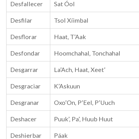
Desfallecer
Sat Óol
Desfilar
Tsol Xíimbal
Desflorar
Haat, T’Aak
Desfondar
Hoomchahal, Tonchahal
Desgarrar
La’Ach, Haat, Xeet’
Desgraciar
K’Askuun
Desgranar
Oxo’On, P’Eel, P’Uuch
Deshacer
Puuk’, Pa’, Huub Huut
Deshierbar
Páak