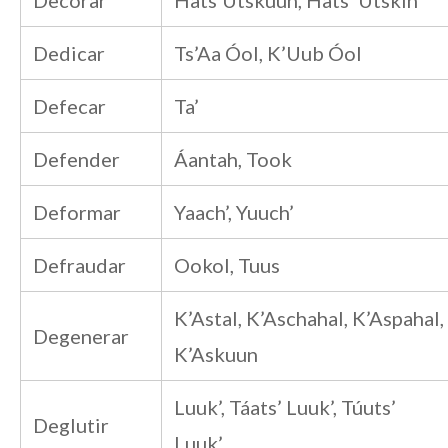
Dedicar
Ts’Aa Óol, K’Uub Óol
Defecar
Ta’
Defender
Áantah, Took
Deformar
Yaach’, Yuuch’
Defraudar
Ookol, Tuus
K’Astal, K’Aschahal, K’Aspahal,
Degenerar
K’Askuun
Luuk’, Táats’ Luuk’, Túuts’
Deglutir
Luuk’