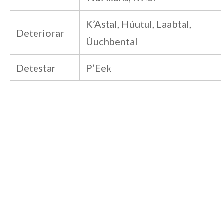
K’Astal, Húutul, Laabtal,
Deteriorar
Úuchbental
Detestar
P’Eek