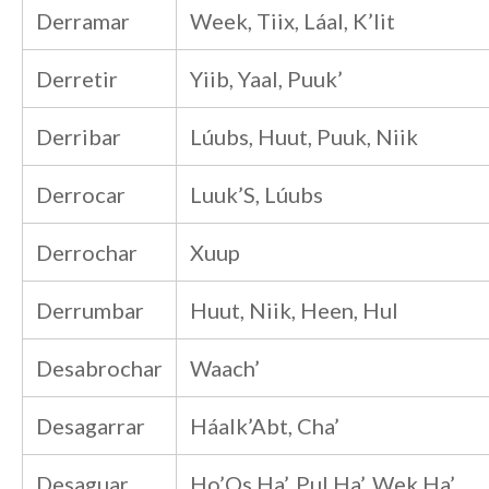
Derramar
Week, Tiix, Láal, K’Iit
Derretir
Yiib, Yaal, Puuk’
Derribar
Lúubs, Huut, Puuk, Niik
Derrocar
Luuk’S, Lúubs
Derrochar
Xuup
Derrumbar
Huut, Niik, Heen, Hul
Desabrochar
Waach’
Desagarrar
Háalk’Abt, Cha’
Desaguar
Ho’Os Ha’, Pul Ha’, Wek Ha’