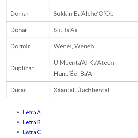
Domar
Sukkin Ba’Alche’O’Ob
Donar
Síi, Ts’Aa
Dormir
Wenel, Weneh
U Meenta’Al Ka’Atéen
Duplicar
Hunp’Éel Ba’Al
Durar
Xáantal, Úuchbental
Letra A
Letra B
Letra C