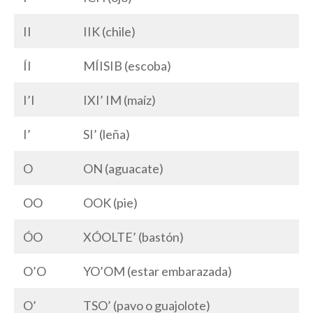
II
IIK (chile)
ÍI
MÍISIB (escoba)
I’I
IXI’ IM (maíz)
I’
SI’ (leña)
O
ON (aguacate)
OO
OOK (pie)
ÓO
XÓOLTE’ (bastón)
O’O
YO’OM (estar embarazada)
O’
TSO’ (pavo o guajolote)