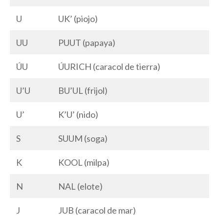
U
UK’ (piojo)
UU
PUUT (papaya)
ÚU
ÚURICH (caracol de tierra)
U’U
BU’UL (frijol)
U’
K’U’ (nido)
S
SUUM (soga)
K
KOOL (milpa)
N
NAL (elote)
J
JUB (caracol de mar)