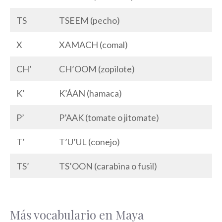
TS
TSEEM (pecho)
X
XAMACH (comal)
CH’
CH’OOM (zopilote)
K’
K’ÁAN (hamaca)
P’
P’AAK (tomate o jitomate)
T’
T’U’UL (conejo)
TS’
TS’OON (carabina o fusil)
Más vocabulario en Maya