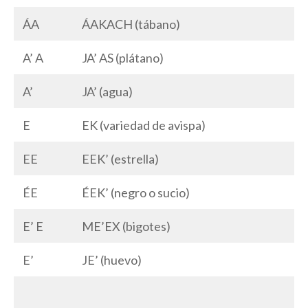
ÁA
ÁAKACH (tábano)
A’ A
JA’ AS (plátano)
A’
JA’ (agua)
E
EK (variedad de avispa)
EE
EEK’ (estrella)
ÉE
ÉEK’ (negro o sucio)
E’ E
ME’EX (bigotes)
E’
JE’ (huevo)