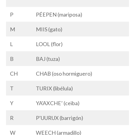
P
PÉEPEN (mariposa)
M
MIIS (gato)
L
LOOL (flor)
B
BAJ (tuza)
CH
CHAB (oso hormiguero)
T
TURIX (libélula)
Y
YA’AXCHE’ (ceiba)
R
P’UURUX (barrigón)
W
WEECH (armadillo)