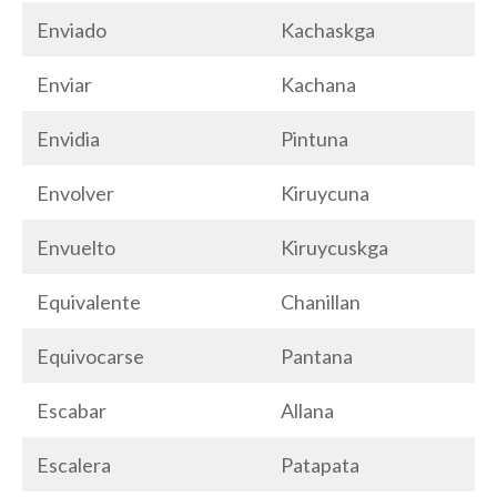
Enviado
Kachaskga
Enviar
Kachana
Envidia
Pintuna
Envolver
Kiruycuna
Envuelto
Kiruycuskga
Equivalente
Chanillan
Equivocarse
Pantana
Escabar
Allana
Escalera
Patapata