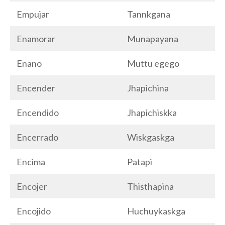
Empujar
Tannkgana
Enamorar
Munapayana
Enano
Muttu egego
Encender
Jhapichina
Encendido
Jhapichiskka
Encerrado
Wiskgaskga
Encima
Patapi
Encojer
Thisthapina
Encojido
Huchuykaskga