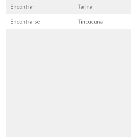
Encontrar
Tarina
Encontrarse
Tincucuna