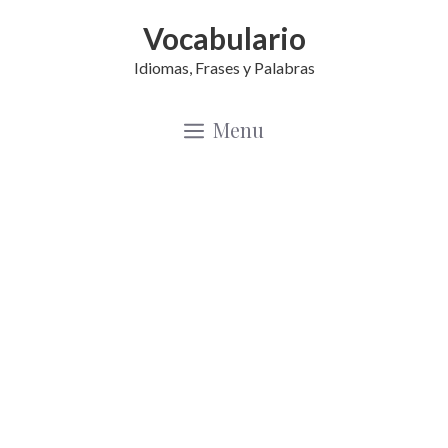
Saltar
Vocabulario
al
Idiomas, Frases y Palabras
contenido
Menu