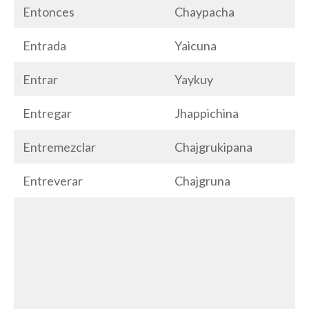
Entonces
Chaypacha
Entrada
Yaicuna
Entrar
Yaykuy
Entregar
Jhappichina
Entremezclar
Chajgrukipana
Entreverar
Chajgruna