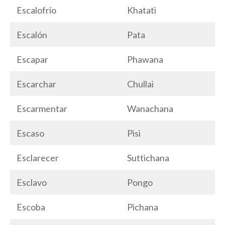
Escalofrío
Khatati
Escalón
Pata
Escapar
Phawana
Escarchar
Chullai
Escarmentar
Wanachana
Escaso
Pisi
Esclarecer
Suttichana
Esclavo
Pongo
Escoba
Pichana