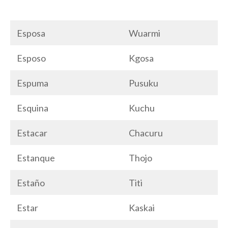
Esposa
Wuarmi
Esposo
Kgosa
Espuma
Pusuku
Esquina
Kuchu
Estacar
Chacuru
Estanque
Thojo
Estaño
Titi
Estar
Kaskai