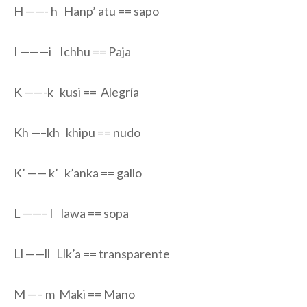
H ——- h Hanp’ atu == sapo
I ———i Ichhu == Paja
K ——-k kusi == Alegría
Kh —–kh khipu == nudo
K’ —— k’ k’anka == gallo
L ——– l lawa == sopa
Ll ——ll Llk’a == transparente
M —– m Maki == Mano