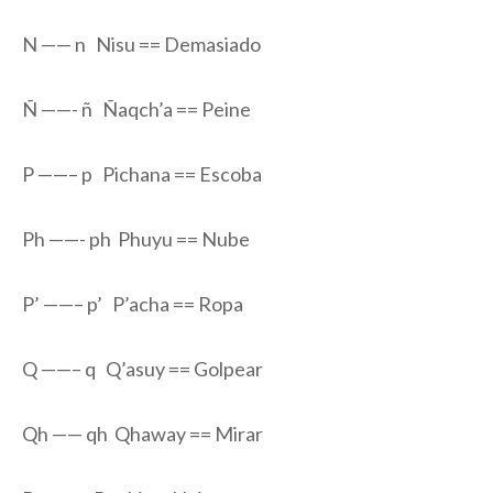
N —— n Nisu == Demasiado
Ñ ——- ñ Ñaqch’a == Peine
P ——– p Pichana == Escoba
Ph ——- ph Phuyu == Nube
P’ ——– p’ P’acha == Ropa
Q ——– q Q’asuy == Golpear
Qh —— qh Qhaway == Mirar