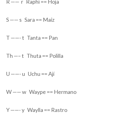
R —— r Raphi == Hoja
S —— s Sara == Maíz
T ——- t Tanta == Pan
Th —– t Thuta == Polilla
U ——- u Uchu == Ají
W —— w Waype == Hermano
Y ——- y Waylla == Rastro